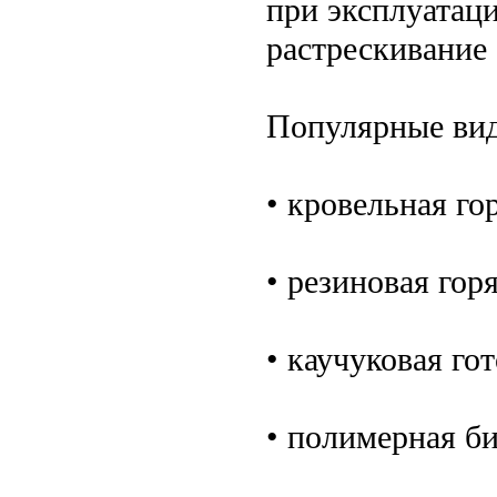
при эксплуатаци
растрескивание 
Популярные вид
• кровельная го
• резиновая горя
• каучуковая гот
• полимерная б