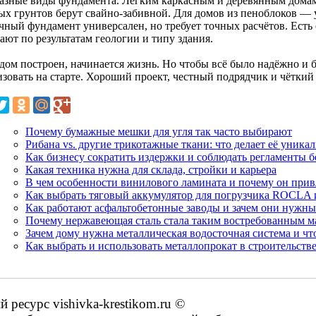
разные виды фундамента. Лёгким каркасным и деревянным домам
ых грунтов берут свайно-забивной. Для домов из пеноблоков — 
чный фундамент универсален, но требует точных расчётов. Есть
ают по результатам геологии и типу здания.
дом построен, начинается жизнь. Но чтобы всё было надёжно и б
изовать на старте. Хороший проект, честный подрядчик и чёткий
Почему бумажные мешки для угля так часто выбирают
Рибана vs. другие трикотажные ткани: что делает её уника
Как бизнесу сократить издержки и соблюдать регламенты б
Какая техника нужна для склада, стройки и карьера
В чем особенности винилового ламината и почему он при
Как выбрать тяговый аккумулятор для погрузчика ROCLA и
Как работают асфальтобетонные заводы и зачем они нужны
Почему нержавеющая сталь стала таким востребованным м
Зачем дому нужна металлическая водосточная система и чт
Как выбрать и использовать металлопрокат в строительстве
ресурс vishivka-krestikom.ru ©