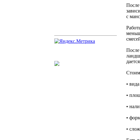
После
завис
с манс
Работы
меньш
смесей
После
ландш
даетс
Стоим
• вида
• пло
• нали
• фор
• сло