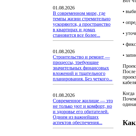
Вот чт
01.08.2026
• выби
В современном мире, где
темпы жизни стремительно
• опре
ускоряются, а пространство
в квартирах и домах
• уточ
становится все более...
• фик
01.08.2026
• зап
Строительство и ремонт —
процессы, требующие
Проект
значительных финансовых
После 
вложений и тщательного
проек
планирования. Без четкого...
кабеля
Когда
01.08.2026
Почем
Современное жилище — это
одина
не только уют и комфорт, но
и здоровье его обитателей.
Одним из важнейших
Как
аспектов обеспечения...