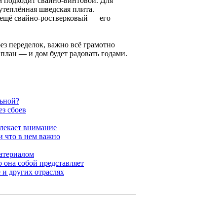
 подходит свайно-винтовой. Для
утеплённая шведская плита.
 ещё свайно-ростверковый — его
ез переделок, важно всё грамотно
 план — и дом будет радовать годами.
льной?
ез сбоев
влекает внимание
 что в нем важно
атериалом
о она собой представляет
 и других отраслях