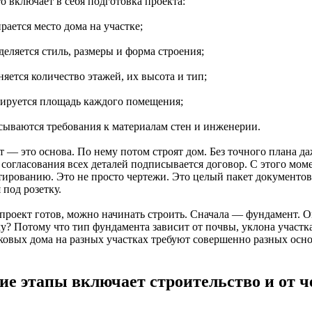
о включает в себя подготовка проекта:
рается место дома на участке;
деляется стиль, размеры и форма строения;
няется количество этажей, их высота и тип;
сируется площадь каждого помещения;
исываются требования к материалам стен и инженерии.
 — это основа. По нему потом строят дом. Без точного плана да
согласования всех деталей подписывается договор. С этого моме
тированию. Это не просто чертежи. Это целый пакет документов,
 под розетку.
 проект готов, можно начинать строить. Сначала — фундамент. О
у? Потому что тип фундамента зависит от почвы, уклона участка
ковых дома на разных участках требуют совершенно разных осно
ие этапы включает строительство и от ч