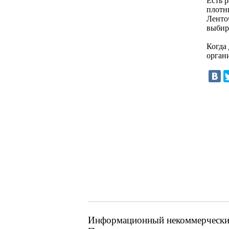
Есть 
плотн
Ленто
выбир
Когда 
орган
Информационный некоммерческий 