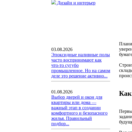
Дизайн и интерьер
Плани
увере
03.08.2026
бумаге
Эпоксидные наливные полы
часто воспринимают как
Строи
что-то сугубо
склады
промышленное. Но на самом
проис
деле это решение активно...
01.08.2026
Как
Выбор дверей и окон для
квартиры или дома —
важный этап в создании
Первый
комфортного и безопасного
задани
жилья. Правильный
будущ
подбор...