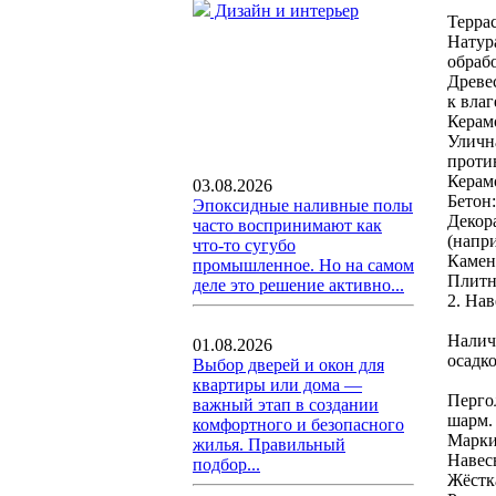
Дизайн и интерьер
Террас
Натура
обраб
Древе
к вла
Керам
Уличн
проти
Керам
03.08.2026
Бетон:
Эпоксидные наливные полы
Декор
часто воспринимают как
(напр
что-то сугубо
Камен
промышленное. Но на самом
Плитн
деле это решение активно...
2. На
Налич
01.08.2026
осадко
Выбор дверей и окон для
квартиры или дома —
Перго
важный этап в создании
шарм.
комфортного и безопасного
Марки
жилья. Правильный
Навес
подбор...
Жёстк