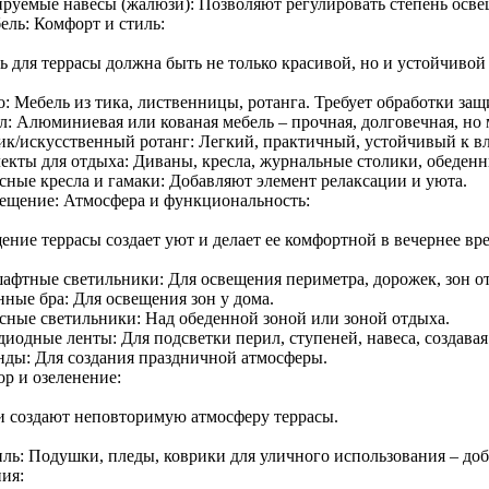
ируемые навесы (жалюзи): Позволяют регулировать степень осв
ель: Комфорт и стиль:
ь для террасы должна быть не только красивой, но и устойчиво
о: Мебель из тика, лиственницы, ротанга. Требует обработки за
л: Алюминиевая или кованая мебель – прочная, долговечная, но 
ик/искусственный ротанг: Легкий, практичный, устойчивый к в
екты для отдыха: Диваны, кресла, журнальные столики, обеден
сные кресла и гамаки: Добавляют элемент релаксации и уюта.
вещение: Атмосфера и функциональность:
ение террасы создает уют и делает ее комфортной в вечернее вре
афтные светильники: Для освещения периметра, дорожек, зон о
нные бра: Для освещения зон у дома.
сные светильники: Над обеденной зоной или зоной отдыха.
иодные ленты: Для подсветки перил, ступеней, навеса, создавая
нды: Для создания праздничной атмосферы.
ор и озеленение:
и создают неповторимую атмосферу террасы.
иль: Подушки, пледы, коврики для уличного использования – доб
ия: