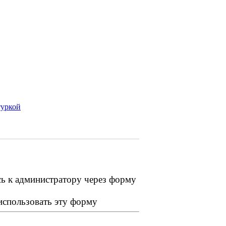
туркой
сь к администратору через форму
 использовать эту форму