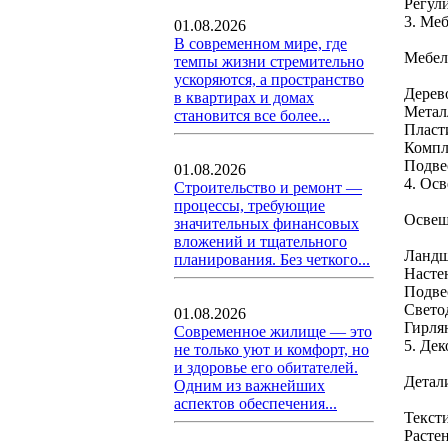
Регул
3. Меб
01.08.2026
В современном мире, где
Мебел
темпы жизни стремительно
ускоряются, а пространство
Дерев
в квартирах и домах
Метал
становится все более...
Пласт
Компл
Подве
01.08.2026
4. Ос
Строительство и ремонт —
процессы, требующие
Освещ
значительных финансовых
вложений и тщательного
Ландш
планирования. Без четкого...
Насте
Подве
Светод
01.08.2026
Гирля
Современное жилище — это
5. Дек
не только уют и комфорт, но
и здоровье его обитателей.
Детал
Одним из важнейших
аспектов обеспечения...
Текст
Растен