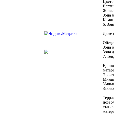
Цвето
Вертик
Живые
Зона 
Камин
6. Зо
Даже 
Обеде
Зона о
Зона д
7. Те
Едино
матер
Эко-ст
Миним
Умные
Заклю
Терра
позво
стане
матер