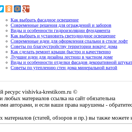
Как выбрать фасадное освещение
Современные решения для ограждений и заборов
Виды и особенности гидроизоляции фундамента
Как выбрать и установить светодиодное освещение
Современные идеи для оформления спальни в стиле лофт
Советы по благоустройству территории вокруг дома
Как сделать ремонт крыши быстро и качественно
Лучшие идеи для дизайна лестниц в частном доме
Виды и особенности отделки фасадов декоративной штука
Советы по утеплению стен дома минеральной ватой
ресурс vishivka-krestikom.ru ©
 любых материалов ссылка на сайт обязательна
ими авторами, и если ваши права нарушены - обратите
 материалов (статей, обзоров и пр.) вы также можете