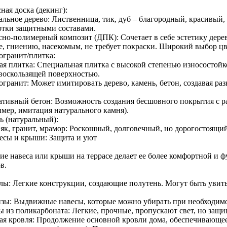
ная доска (декинг):
льное дерево: Лиственница, тик, дуб – благородный, красивый, 
отки защитными составами.
сно-полимерный композит (ДПК): Сочетает в себе эстетику дерев
ге, гниению, насекомым, не требует покраски. Широкий выбор цв
огранит/плитка:
ая плитка: Специальная плитка с высокой степенью износостойк
воскользящей поверхностью.
огранит: Может имитировать дерево, камень, бетон, создавая ра
ативный бетон: Возможность создания бесшовного покрытия с р
имер, имитация натурального камня).
ь (натуральный):
як, гранит, мрамор: Роскошный, долговечный, но дорогостоящий
весы и крыши: Защита и уют
ие навеса или крыши на террасе делает ее более комфортной и 
в.
лы: Легкие конструкции, создающие полутень. Могут быть увит
зы: Выдвижные навесы, которые можно убирать при необходимо
ы из поликарбоната: Легкие, прочные, пропускают свет, но защи
ая кровля: Продолжение основной кровли дома, обеспечивающе