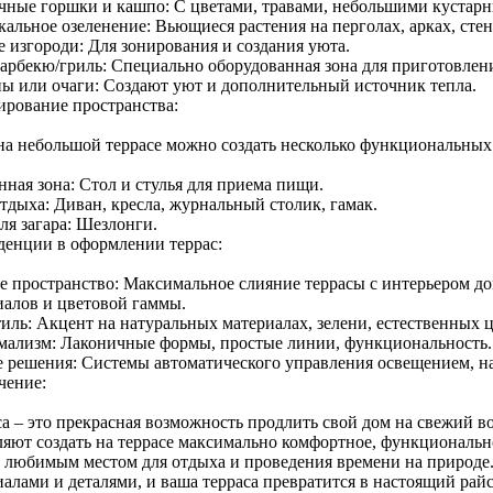
чные горшки и кашпо: С цветами, травами, небольшими кустарн
альное озеленение: Вьющиеся растения на перголах, арках, стен
 изгороди: Для зонирования и создания уюта.
барбекю/гриль: Специально оборудованная зона для приготовлен
ы или очаги: Создают уют и дополнительный источник тепла.
нирование пространства:
на небольшой террасе можно создать несколько функциональных 
нная зона: Стол и стулья для приема пищи.
тдыха: Диван, кресла, журнальный столик, гамак.
ля загара: Шезлонги.
нденции в оформлении террас:
е пространство: Максимальное слияние террасы с интерьером д
иалов и цветовой гаммы.
иль: Акцент на натуральных материалах, зелени, естественных ц
ализм: Лаконичные формы, простые линии, функциональность.
 решения: Системы автоматического управления освещением, на
чение:
са – это прекрасная возможность продлить свой дом на свежий 
ляют создать на террасе максимально комфортное, функционально
т любимым местом для отдыха и проведения времени на природе
иалами и деталями, и ваша терраса превратится в настоящий рай