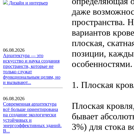
определяющая о
Дизайн и интерьер
даже возможнос
пространства. 
вариантов крове
плоская, скатн
06.08.2026
позиции, кажды
Архитектура — это
искусство и наука создания
особенностями.
пространств, которые не
только служат
функциональным целям, но
1. Плоская кро
и вызывают...
06.08.2026
Плоская кровля,
Современная архитектура
всё больше ориентирована
бывает абсолют
на создание экологически
устойчивых и
3%) для стока в
энергоэффективных зданий.
В...