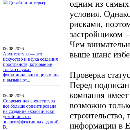
одним из самых
Дизайн и интерьер
условия. Однако
рисками, поэтом
застройщиком —
Чем внимательн
06.08.2026
выше шанс избе
Архитектура — это
искусство и наука создания
пространств, которые не
только служат
Проверка стату
функциональным целям, но
и вызывают...
Перед подписан
компания имеет 
06.08.2026
Современная архитектура
возможно тольк
всё больше ориентирована
на создание экологически
строительство,
устойчивых и
энергоэффективных зданий.
информации в Е
В...