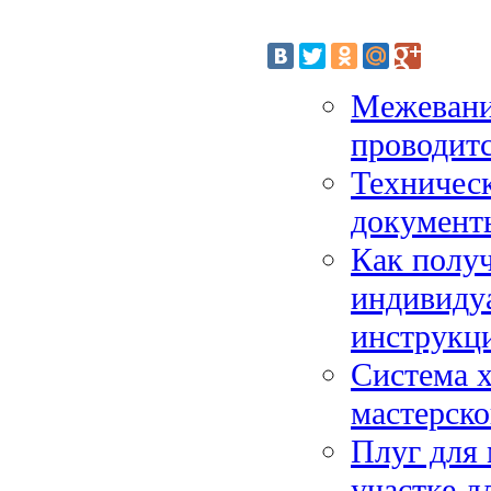
Межевание
проводитс
Техническ
документ
Как получ
индивиду
инструкц
Система х
мастерско
Плуг для 
участке д