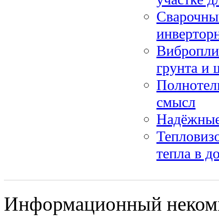
Сварочный
инвертор
Вибропли
грунта и 
Полнотелы
смысл
Надёжные
Тепловизо
тепла в д
Информационный некомме