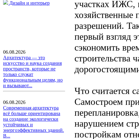
участках ИЖС, 
Дизайн и интерьер
хозяйственные 
разрешений. Та
первый взгляд 
сэкономить врем
06.08.2026
строительства 
Архитектура — это
искусство и наука создания
дорогостоящим
пространств, которые не
только служат
функциональным целям, но
и вызывают...
Что считается 
Самостроем при
06.08.2026
Современная архитектура
перепланировка
всё больше ориентирована
на создание экологически
нарушением стр
устойчивых и
энергоэффективных зданий.
постройкам отн
В...