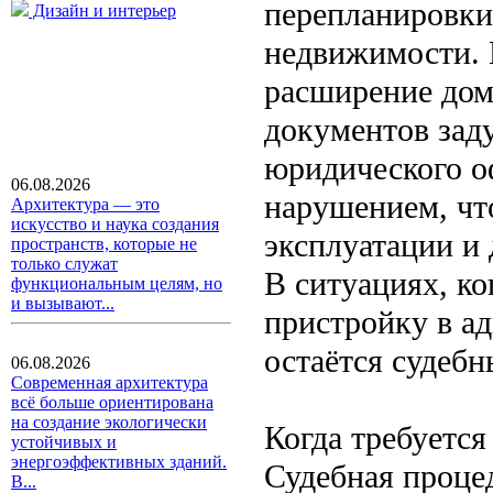
перепланировки
Дизайн и интерьер
недвижимости. 
расширение дом
документов зад
юридического о
06.08.2026
нарушением, чт
Архитектура — это
искусство и наука создания
эксплуатации и 
пространств, которые не
только служат
В ситуациях, ко
функциональным целям, но
и вызывают...
пристройку в а
остаётся судебн
06.08.2026
Современная архитектура
всё больше ориентирована
на создание экологически
Когда требуется
устойчивых и
энергоэффективных зданий.
Судебная процед
В...