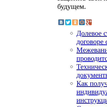
будущем.
Долевое с
договоре 
Межевание
проводитс
Техническ
документ
Как получ
индивиду
инструкц