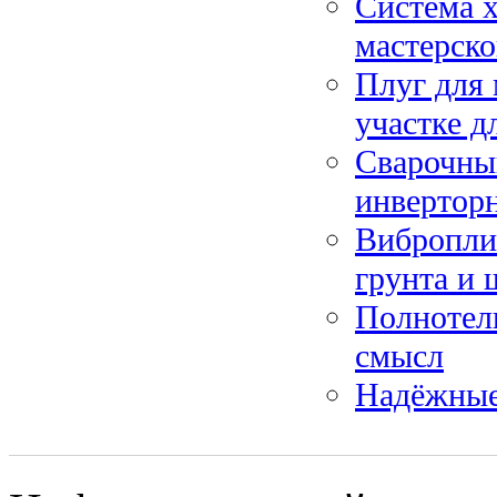
Система х
мастерско
Плуг для 
участке д
Сварочный
инвертор
Вибропли
грунта и 
Полнотелы
смысл
Надёжные