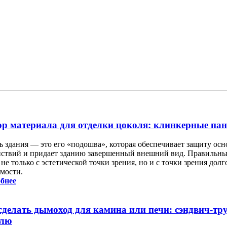
р материала для отделки цоколя: клинкерные пан
ь здания — это его «подошва», которая обеспечивает защиту ос
йствий и придает зданию завершенный внешний вид. Правильный
не только с эстетической точки зрения, но и с точки зрения дол
имости.
бнее
сделать дымоход для камина или печи: сэндвич-тру
влю