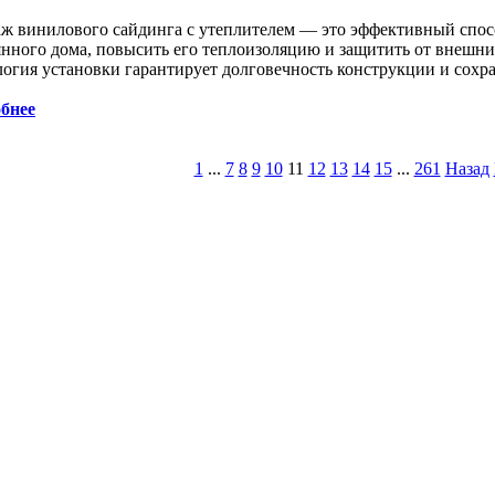
ж винилового сайдинга с утеплителем — это эффективный спос
янного дома, повысить его теплоизоляцию и защитить от внешни
логия установки гарантирует долговечность конструкции и сохра
бнее
1
...
7
8
9
10
11
12
13
14
15
...
261
Назад