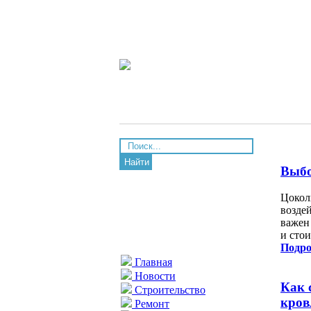
Найти
Выбо
Цокол
возде
важен 
и сто
Подро
Главная
Новости
Как 
Строительство
кро
Ремонт