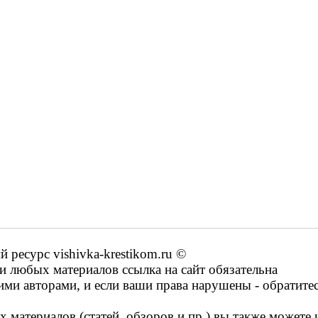
ресурс vishivka-krestikom.ru ©
 любых материалов ссылка на сайт обязательна
ими авторами, и если ваши права нарушены - обратите
 материалов (статей, обзоров и пр.) вы также можете