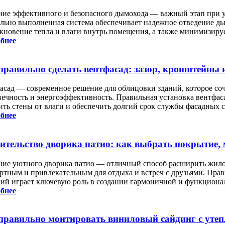
ние эффективного и безопасного дымохода — важный этап при у
льно выполненная система обеспечивает надежное отведение ды
кновение тепла и влаги внутрь помещения, а также минимизируе
бнее
правильно сделать вентфасад: зазор, кронштейны 
асад — современное решение для облицовки зданий, которое соче
вечность и энергоэффективность. Правильная установка вентфаса
ить стены от влаги и обеспечить долгий срок службы фасадных с
бнее
ительство дворика патио: как выбрать покрытие, 
ние уютного дворика патио — отличный способ расширить жилое 
ртным и привлекательным для отдыха и встреч с друзьями. Пра
ний играет ключевую роль в создании гармоничной и функциона
бнее
правильно монтировать виниловый сайдинг с утеп