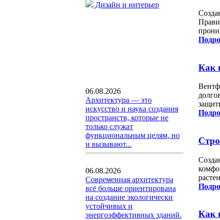
Дизайн и интерьер
Созда
Прави
прони
Подро
Как 
Вентф
06.08.2026
долго
Архитектура — это
защит
искусство и наука создания
Подро
пространств, которые не
только служат
функциональным целям, но
Стро
и вызывают...
Созда
комфо
06.08.2026
расте
Современная архитектура
Подро
всё больше ориентирована
на создание экологически
устойчивых и
Как 
энергоэффективных зданий.