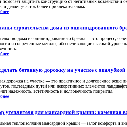
т помогает защитить конструкцию от негативных воздействий о
ы и делает участок более привлекательным.
бнее
этапы строительства дома из оцилиндрованного бр
тельство дома из оцилиндрованного бревна — это процесс, соч
логии и современные методы, обеспечивающие высокий уровень 
вечность.
бнее
сделать бетонную дорожку на участке с опалубкой
ная дорожка на участке — это практичное и долговечное решени
утов, подъездных путей или декоративных элементов ландшафт
ечит надежность, эстетичность и долговечность покрытия.
бнее
р утеплителя для мансардной крыши: каменная ва
льная теплоизоляция мансардной крыши — залог комфорта и эне