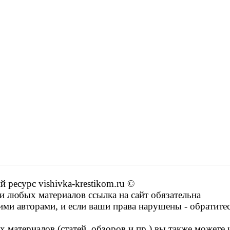
ресурс vishivka-krestikom.ru ©
 любых материалов ссылка на сайт обязательна
ими авторами, и если ваши права нарушены - обратите
 материалов (статей, обзоров и пр.) вы также можете