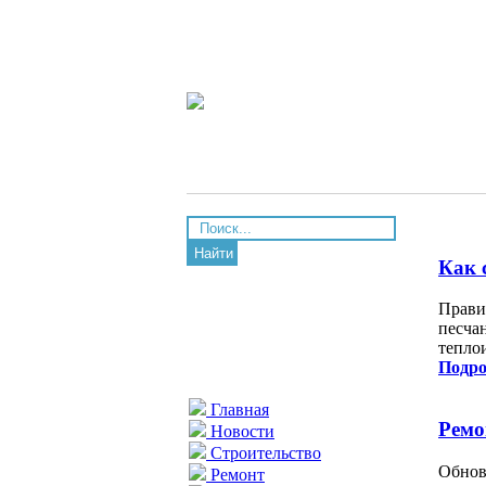
Найти
Как 
Прави
песча
тепло
Подро
Главная
Ремо
Новости
Строительство
Обнов
Ремонт