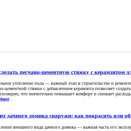
сделать песчано-цементную стяжку с керамзитом д
льное утепление пола — важный этап в строительстве и ремон
но-цементной стяжки с добавлением керамзита позволяет создать
изоляцию, что значительно повышает комфорт и снижает расходы
бнее
нт дачного домика снаружи: как покрасить или о
ление внешнего вида дачного домика — важная часть его экспл