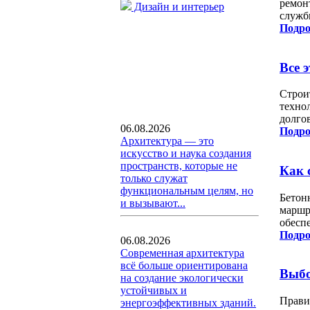
ремон
Дизайн и интерьер
служб
Подро
Все 
Строи
техно
долго
06.08.2026
Подро
Архитектура — это
искусство и наука создания
пространств, которые не
Как 
только служат
функциональным целям, но
Бетон
и вызывают...
маршр
обесп
Подро
06.08.2026
Современная архитектура
всё больше ориентирована
Выбо
на создание экологически
устойчивых и
Прави
энергоэффективных зданий.