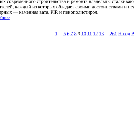
иях современного строительства и ремонта владельцы сталкиваю
ителей, каждый из которых обладает своими достоинствами и не
ярных — каменная вата, PIR и пенополистирол.
бнее
1
...
5
6
7
8
9
10
11
12
13
...
261
Назад
В