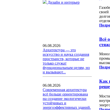
Дизайн и интерьер
Газоб
своей
долго
отделк
Подро
Всё 
стяж
06.08.2026
Архитектура — это
Монол
искусство и наука создания
промы
пространств, которые не
высок
только служат
Подро
функциональным целям, но
и вызывают...
Как 
06.08.2026
реше
Современная архитектура
всё больше ориентирована
Мости
на создание экологически
внутр
устойчивых и
энерг
энергоэффективных зданий.
Подро