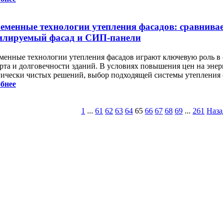
еменные технологии утепления фасадов: сравнива
илируемый фасад и СИП-панели
менные технологии утепления фасадов играют ключевую роль в
рта и долговечности зданий. В условиях повышения цен на эне
гически чистых решений, выбор подходящей системы утепления 
бнее
1
...
61
62
63
64
65
66
67
68
69
...
261
Наза