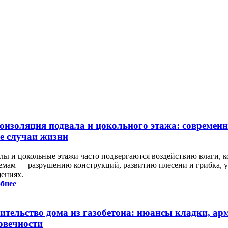
оизоляция подвала и цокольного этажа: современ
се случаи жизни
лы и цокольные этажи часто подвергаются воздействию влаги, к
емам — разрушению конструкций, развитию плесени и грибка,
ениях.
бнее
ительство дома из газобетона: нюансы кладки, ар
овечности