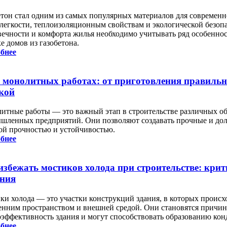
етон стал одним из самых популярных материалов для современн
 легкости, теплоизоляционным свойствам и экологической безоп
вечности и комфорта жилья необходимо учитывать ряд особеннос
е домов из газобетона.
бнее
о монолитных работах: от приготовления правильно
кой
итные работы — это важный этап в строительстве различных об
шленных предприятий. Они позволяют создавать прочные и до
ой прочностью и устойчивостью.
бнее
избежать мостиков холода при строительстве: кри
ния
ки холода — это участки конструкций здания, в которых проис
енним пространством и внешней средой. Они становятся причин
оэффективность здания и могут способствовать образованию кон
бнее