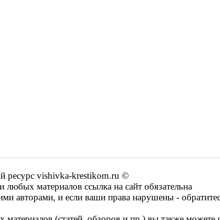
ресурс vishivka-krestikom.ru ©
 любых материалов ссылка на сайт обязательна
ими авторами, и если ваши права нарушены - обратите
 материалов (статей, обзоров и пр.) вы также можете