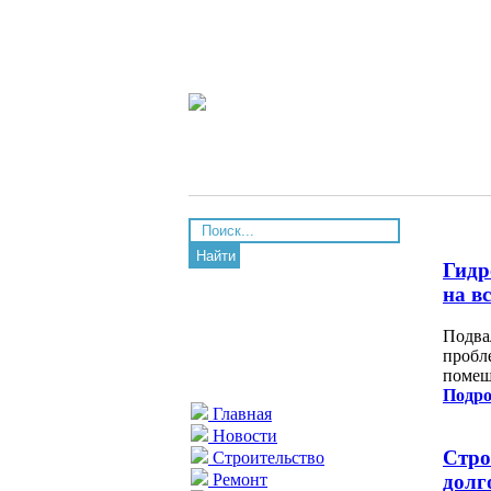
Найти
Гидр
на в
Подва
пробл
помещ
Подро
Главная
Новости
Стро
Строительство
Ремонт
долг