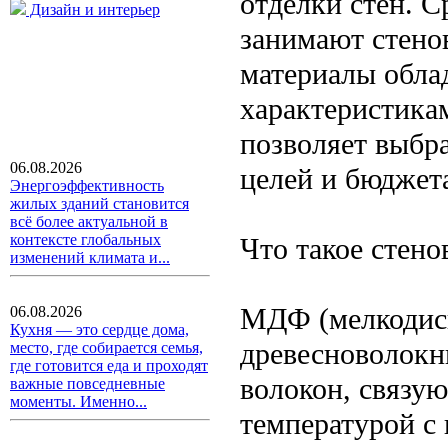
отделки стен. С
Дизайн и интерьер
занимают стено
материалы обла
характеристика
позволяет выбр
06.08.2026
целей и бюджет
Энергоэффективность
жилых зданий становится
всё более актуальной в
контексте глобальных
Что такое стен
изменений климата и...
МДФ (мелкодисп
06.08.2026
Кухня — это сердце дома,
древесноволокни
место, где собирается семья,
где готовится еда и проходят
волокон, связу
важные повседневные
моменты. Именно...
температурой с