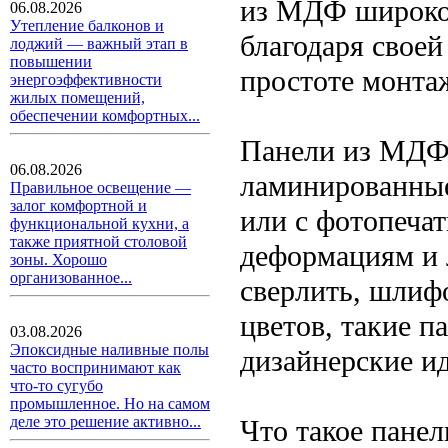
из МДФ широко 
06.08.2026
Утепление балконов и
благодаря своей
лоджий — важный этап в
повышении
простоте монта
энергоэффективности
жилых помещений,
обеспечении комфортных...
Панели из МДФ
06.08.2026
ламинированные
Правильное освещение —
залог комфортной и
или с фотопечат
функциональной кухни, а
также приятной столовой
деформациям и 
зоны. Хорошо
организованное...
сверлить, шлифо
цветов, такие п
03.08.2026
Эпоксидные наливные полы
дизайнерские ид
часто воспринимают как
что-то сугубо
промышленное. Но на самом
деле это решение активно...
Что такое панел