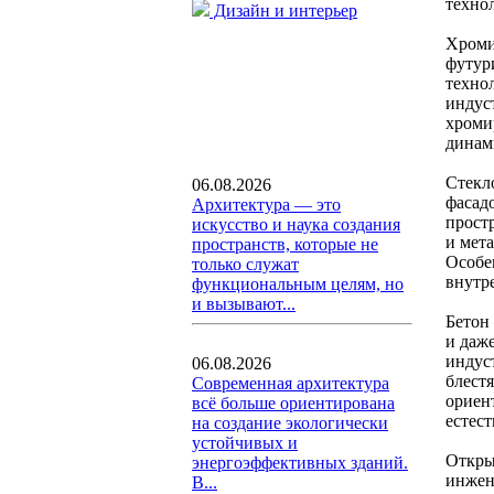
техно
Дизайн и интерьер
Хроми
футур
техно
индус
хроми
динам
Стекл
06.08.2026
фасад
Архитектура — это
прост
искусство и наука создания
и мет
пространств, которые не
Особе
только служат
внутр
функциональным целям, но
и вызывают...
Бетон
и даж
индус
06.08.2026
блест
Современная архитектура
ориент
всё больше ориентирована
естес
на создание экологически
устойчивых и
Откры
энергоэффективных зданий.
инжен
В...