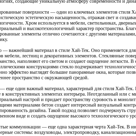
логиях, создающие уникальную атмосферу современности и дин
рованные поверхности — один из ключевых элементов стиля Ха
истическую эстетическую насыщенность, отражая свет и создав
логичности. Хром используется в мебели, светильниках, дверных
триальный и высокотехнологичный характер пространства. Благод
рованные элементы отлично сочетаются с другими материалами, 
ику.
о — важнейший материал в стиле Хай-Тек. Оно применяется для
ов мебели, лестниц и декоративных элементов. Стеклянные пов
ранство, наполняют его светом и создают ощущение легкости. 
аллическими конструкциями стекло подчеркивает технологичност
нно эффектно выглядят большие панорамные окна, которые поз
еннее пространство с окружающей средой.
 — еще один важный материал, характерный для стиля Хай-Тек. Е
е в конструктивных элементах интерьера. Неотделанный или с м
триальный настрой и придает пространству суровость и монолитн
ящими материалами бетон создает интересный визуальный контр
ированность дизайна. Такой подход позволяет подчеркнуть струк
твенном виде и создать ощущение высокого технологического ур
тые коммуникации — еще одна характерная черта Хай-Тек. В и
ерные системы: воздуховоды, электропроводку, канализационные