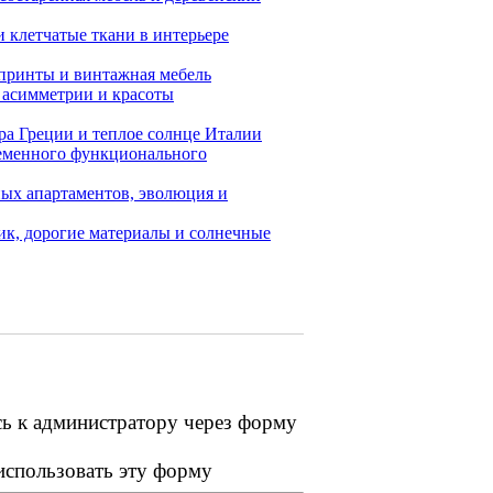
и клетчатые ткани в интерьере
принты и винтажная мебель
 асимметрии и красоты
ра Греции и теплое солнце Италии
ременного функционального
ных апартаментов, эволюция и
ик, дорогие материалы и солнечные
сь к администратору через форму
 использовать эту форму