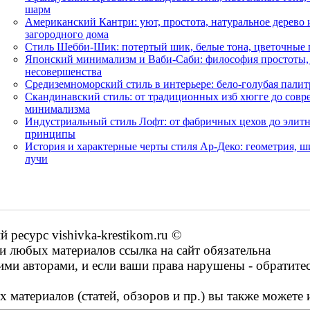
шарм
Американский Кантри: уют, простота, натуральное дерево 
загородного дома
Стиль Шебби-Шик: потертый шик, белые тона, цветочные 
Японский минимализм и Ваби-Саби: философия простоты,
несовершенства
Средиземноморский стиль в интерьере: бело-голубая палит
Скандинавский стиль: от традиционных изб хюгге до сов
минимализма
Индустриальный стиль Лофт: от фабричных цехов до элит
принципы
История и характерные черты стиля Ар-Деко: геометрия, ш
лучи
ресурс vishivka-krestikom.ru ©
 любых материалов ссылка на сайт обязательна
ими авторами, и если ваши права нарушены - обратите
 материалов (статей, обзоров и пр.) вы также можете