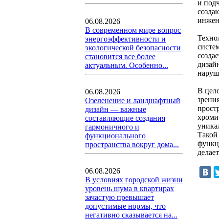
и под
созда
инжен
06.08.2026
В современном мире вопрос
Техно
энергоэффективности и
систе
экологической безопасности
созда
становится все более
дизай
актуальным. Особенно...
наруш
В цел
06.08.2026
зрени
Озеленение и ландшафтный
прост
дизайн — важные
хроми
составляющие создания
уника
гармоничного и
Такой
функционального
функц
пространства вокруг дома...
делае
06.08.2026
В условиях городской жизни
уровень шума в квартирах
зачастую превышает
допустимые нормы, что
негативно сказывается на...