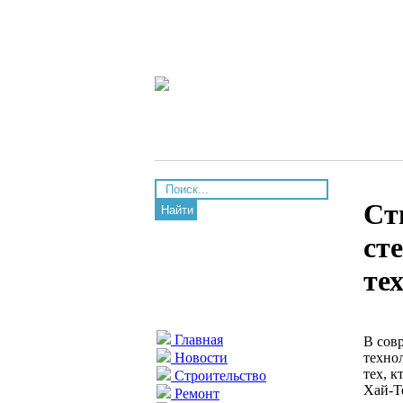
Ст
Найти
ст
те
Главная
В сов
техно
Новости
тех, 
Строительство
Хай-Т
Ремонт