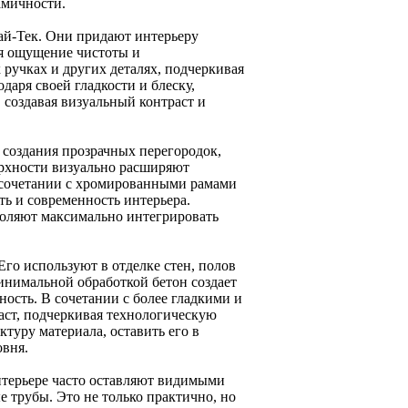
амичности.
й-Тек. Они придают интерьеру
ая ощущение чистоты и
 ручках и других деталях, подчеркивая
аря своей гладкости и блеску,
создавая визуальный контраст и
 создания прозрачных перегородок,
ерхности визуально расширяют
В сочетании с хромированными рамами
ь и современность интерьера.
воляют максимально интегрировать
го используют в отделке стен, полов
инимальной обработкой бетон создает
ость. В сочетании с более гладкими и
аст, подчеркивая технологическую
туру материала, оставить его в
овня.
нтерьере часто оставляют видимыми
 трубы. Это не только практично, но