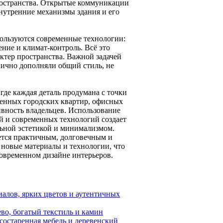
ространства. Открытые коммуникации
нутренние механизмы здания и его
ользуются современные технологии:
ние и климат-контроль. Всё это
актер пространства. Важной задачей
нично дополняли общий стиль, не
где каждая деталь продумана с точки
менных городских квартир, офисных
ивность владельцев. Использование
й и современных технологий создает
льной эстетикой и минимализмом.
ается практичным, долговечным и
 новые материалы и технологии, что
овременном дизайне интерьеров.
алов, ярких цветов и аутентичных
во, богатый текстиль и камин
состаренная мебель и деревенский