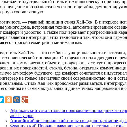
черкивает индустриальный стиль и технологическую природу п
ют ощущение прозрачности и честности дизайна, демонстрируя в
ерную составляющую.
логичность — главный принцип стиля Хай-Тек. В интерьере исп
мы умного дома, встроенная техника, автоматизированное освеще
ет комфорт и удобство, а также подчеркивает прогрессивный хар
нера является интеграция этих технологий так, чтобы они гармо
ая его строгой геометрии и минимализма.
ом, стиль Хай-Тек — это симбиоз функциональности и эстетики, 
я технологической инновации. Он идеально подходит для совре
ранств и коммерческих объектов, подчеркивая статус и прогресс
рованных поверхностей, стекла, бетона, открытых коммуникаци
льную атмосферу будущего, где комфорт сочетается с индустриа
 интерьер не только впечатляет своей современностью, но и ост
иональным. Стиль Хай-Тек продолжает развиваться, интегрируя
т его одним из самых актуальных и динамичных направлений в с
Африканский этно-стиль: использование природных матери
аксессуаров
Английский викторианский стиль: солидность, темное дере
Французский Прованс: лавандовые поля, пастельные тона, 