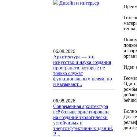
Дизайн и интерьер
Преим
Гипсо
матер
тепла.
Полиу
подхо
и фор
06.08.2026
орган
Архитектура — это
искусство и наука создания
Идеи 
пространств, которые не
только служат
Геоме
функциональным целям, но
Один 
и вызывают...
ромбы
добав
behind
06.08.2026
Современная архитектура
Волно
всё больше ориентирована
Для т
на создание экологически
релье
устойчивых и
движе
энергоэффективных зданий.
В...