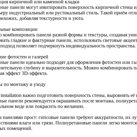
ция кирпичной или каменной кладки
ные панели могут имитировать поверхность кирпичной стены и
ьеру индустриальный или рустикальный стиль. Такой приём отли
рихожих, добавляя текстурности и уюта.
ьные композиции
 комбинировать панели разной формы и текстуры, создавая ун
овать гладкие и фактурные панели, использовать световые акцен
 подход позволяет подчеркнуть индивидуальность пространства.
ние фотостен и галерей
ные панели идеально подходят для оформления фотостен или г
нительную глубину и выразительность. Можно комбинировать п
вая эффект 3D-эффекта.
ы по монтажу и уходу
installation важно подготовить поверхность стены, выровнять её
вые панели рекомендуется окрашивать после монтажа, полиурет
альном виде или покрасить по желанию.
за панелями прост: гипсовые панели требуют аккуратности, их л
йствиями влаги или грязи. Полиуретановые панели легко моются 
ых помещений.