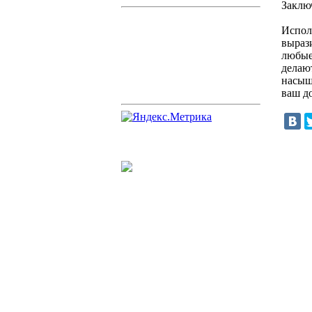
Заклю
Испол
выраз
любые
делаю
насыщ
ваш д