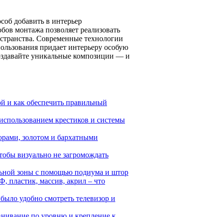
соб добавить в интерьер
обов монтажа позволяет реализовать
остранства. Современные технологии
пользования придает интерьеру особую
оздавайте уникальные композиции — и
й и как обеспечить правильный
 использованием крестиков и системы
зорами, золотом и бархатными
тобы визуально не загромождать
льной зоны с помощью подиума и штор
, пластик, массив, акрил – что
было удобно смотреть телевизор и
внивание по уровню и крепление к