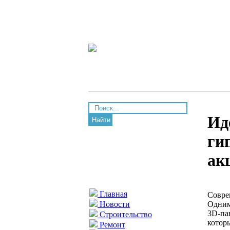
Ид
Найти
ги
ак
Главная
Совре
Одним
Новости
3D-па
Строительство
котор
Ремонт