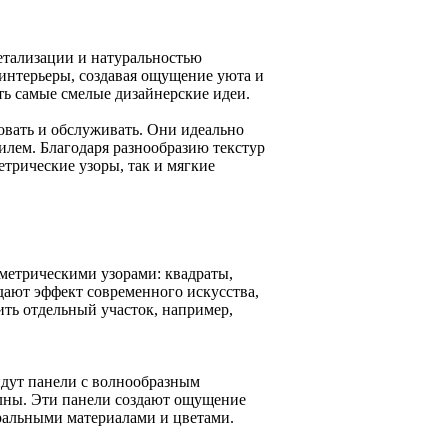
етализации и натуральностью
интерьеры, создавая ощущение уюта и
ать самые смелые дизайнерские идеи.
овать и обслуживать. Они идеально
илем. Благодаря разнообразию текстур
етрические узоры, так и мягкие
метрическими узорами: квадраты,
дают эффект современного искусства,
ть отдельный участок, например,
йдут панели с волнообразным
ны. Эти панели создают ощущение
ральными материалами и цветами.