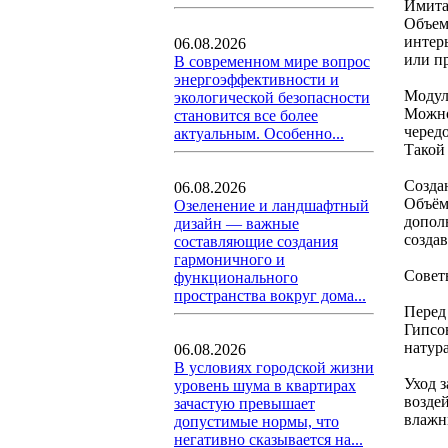
Имита
Объем
интер
06.08.2026
или п
В современном мире вопрос
энергоэффективности и
Модул
экологической безопасности
Можно
становится все более
черед
актуальным. Особенно...
Такой
Созда
06.08.2026
Объём
Озеленение и ландшафтный
допол
дизайн — важные
созда
составляющие создания
гармоничного и
Совет
функционального
пространства вокруг дома...
Перед 
Гипсо
натур
06.08.2026
В условиях городской жизни
Уход 
уровень шума в квартирах
возде
зачастую превышает
влажн
допустимые нормы, что
негативно сказывается на...