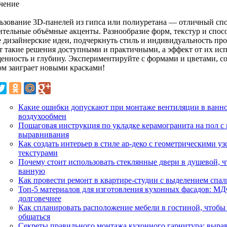
чение
ьзование 3D-панелей из гипса или полиуретана — отличный спо
ительные объёмные акценты. Разнообразие форм, текстур и спос
 дизайнерские идеи, подчеркнуть стиль и индивидуальность пр
т такие решения доступными и практичными, а эффект от их ис
енность и глубину. Экспериментируйте с формами и цветами, с
ом заиграет новыми красками!
Какие ошибки допускают при монтаже вентиляции в ванно
воздухообмен
Пошаговая инструкция по укладке керамогранита на пол с
выравнивания
Как создать интерьер в стиле ар-деко с геометрическими у
текстурами
Почему стоит использовать стеклянные двери в душевой, ч
ванную
Как провести ремонт в квартире-студии с выделением спа
Топ-5 материалов для изготовления кухонных фасадов: МДФ
долговечнее
Как спланировать расположение мебели в гостиной, чтобы 
общаться
Секреты правильного монтажа кухонного гарнитура: выра