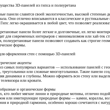
ущества 3D-панелей из гипса и полиуретана
вые панели славятся своей экологичностью, высокой степенью д
иала. Они отлично вписываются в классические и рустикальные 
 Гипс легко окрашивается в любой цвет, что позволяет реализов
ретановые панели более легкие и долговечные, их легко монтир
дят для современных интерьеров с минимализмом или хай-тек ст
м, полиуретановые панели позволяют создавать как строгие геом
ические формы.
для оформления стен с помощью 3D-панелей
трические акценты
из самых популярных вариантов — использование панелей с гео
, треугольники или сложные многоугольники. Такие панели соз
ляя динамики и глубины. Можно оформить всю стену или выдели
 телевизора или кровати.
образные и органические формы
ех, кто любит мягкие линии и природные мотивы, отлично подо
фом или имитирующие природные формы — камни, кораллы, вол
ния и природной гармонии, особенно хорошо сочетаются с нату