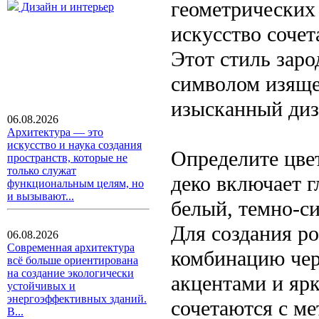
геометрических 
Дизайн и интерьер
искусство сочет
Этот стиль заро
символом изящес
изысканный диз
06.08.2026
Архитектура — это
искусство и наука создания
Определите цве
пространств, которые не
только служат
деко включает 
функциональным целям, но
и вызывают...
белый, темно-с
Для создания р
06.08.2026
Современная архитектура
комбинацию чер
всё больше ориентирована
на создание экологически
акцентами и яр
устойчивых и
энергоэффективных зданий.
сочетаются с м
В...