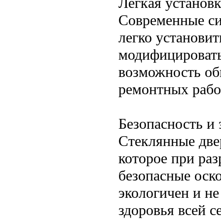
Легкая установ
Современные си
легко установит
модифицировать
возможность об
ремонтных работ
Безопасность и
Стеклянные двер
которое при ра
безопасные оск
экологичен и не
здоровья всей с