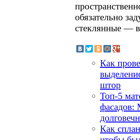
пространственн
обязательно зад
стеклянные — в
Как прове
выделени
штор
Топ-5 мат
фасадов: 
долговечн
Как сплан
чтобы был