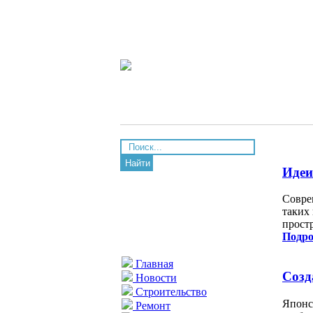
Найти
Идеи
Совре
таких
простр
Подро
Главная
Созд
Новости
Строительство
Японс
Ремонт