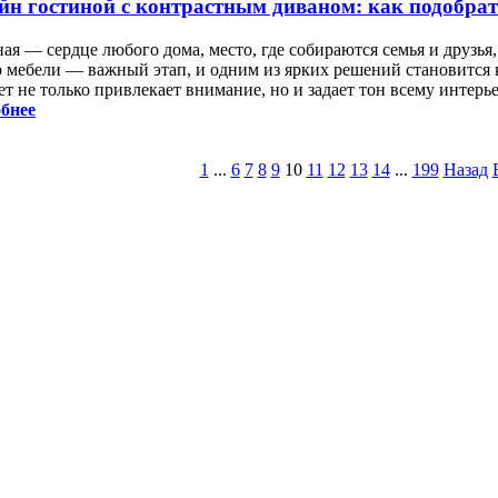
йн гостиной с контрастным диваном: как подобрат
ая — сердце любого дома, место, где собираются семья и друзья
 мебели — важный этап, и одним из ярких решений становится 
т не только привлекает внимание, но и задает тон всему интерье
бнее
1
...
6
7
8
9
10
11
12
13
14
...
199
Назад