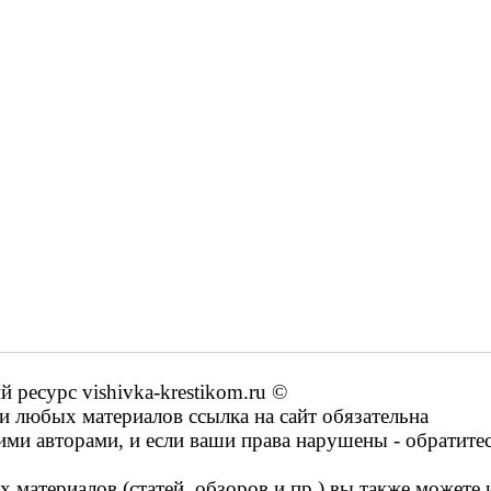
ресурс vishivka-krestikom.ru ©
 любых материалов ссылка на сайт обязательна
ими авторами, и если ваши права нарушены - обратите
 материалов (статей, обзоров и пр.) вы также можете