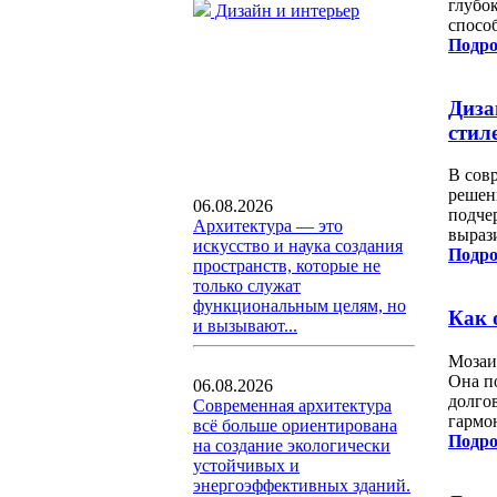
глубо
Дизайн и интерьер
спосо
Подро
Диза
стил
В сов
решен
06.08.2026
подчер
Архитектура — это
выраз
искусство и наука создания
Подро
пространств, которые не
только служат
функциональным целям, но
Как 
и вызывают...
Мозаи
Она п
06.08.2026
долго
Современная архитектура
гармо
всё больше ориентирована
Подро
на создание экологически
устойчивых и
энергоэффективных зданий.