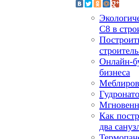
Экологич
С8 в стро
Построить
строитель
Онлайн-бу
бизнеса
Меблиров
Гудронато
Мгновенно
Как постр
два сануз
Термопане