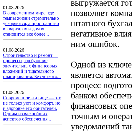
выгружается го
01.08.2026
позволяет комп
В современном мире, где
темпы жизни стремительно
штатного бухгал
ускоряются, а пространство
в квартирах и домах
негативное влия
становится все более...
ним ошибок.
01.08.2026
Строительство и ремонт —
процессы, требующие
Одной из ключе
значительных финансовых
вложений и тщательного
является автом
планирования. Без четкого...
процесс подгот
01.08.2026
банком обеспеч
Современное жилище — это
не только уют и комфорт, но
финансовых опер
и здоровье его обитателей.
точным и опера
Одним из важнейших
аспектов обеспечения...
уведомлений та