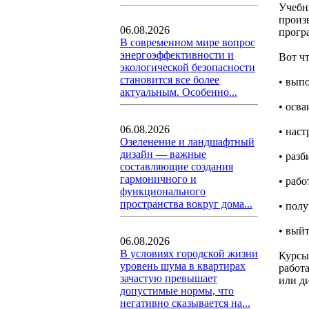
Учебн
произ
06.08.2026
прогр
В современном мире вопрос
энергоэффективности и
Вот ч
экологической безопасности
становится все более
• выпо
актуальным. Особенно...
• осв
06.08.2026
• нас
Озеленение и ландшафтный
дизайн — важные
• разб
составляющие создания
гармоничного и
• рабо
функционального
пространства вокруг дома...
• пол
• вый
06.08.2026
В условиях городской жизни
Курсы
уровень шума в квартирах
работа
зачастую превышает
или д
допустимые нормы, что
негативно сказывается на...