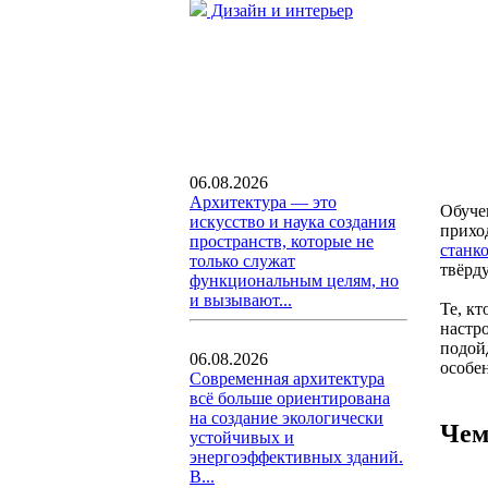
Дизайн и интерьер
06.08.2026
Архитектура — это
Обуче
искусство и наука создания
приход
пространств, которые не
станк
только служат
твёрду
функциональным целям, но
и вызывают...
Те, к
настр
подойд
06.08.2026
особен
Современная архитектура
всё больше ориентирована
на создание экологически
Чем
устойчивых и
энергоэффективных зданий.
В...