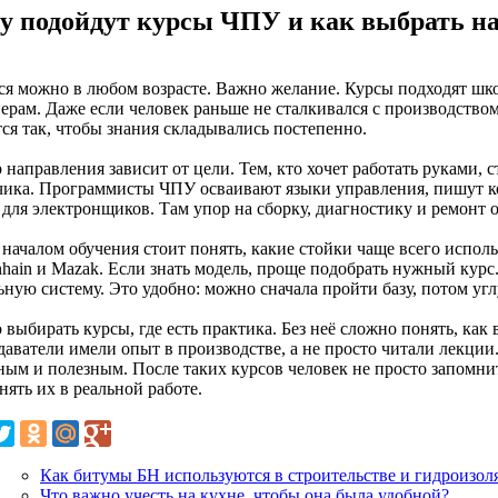
у подойдут курсы ЧПУ и как выбрать н
ся можно в любом возрасте. Важно желание. Курсы подходят шко
ерам. Даже если человек раньше не сталкивался с производство
ся так, чтобы знания складывались постепенно.
направления зависит от цели. Тем, кто хочет работать руками, 
чика. Программисты ЧПУ осваивают языки управления, пишут ко
 для электронщиков. Там упор на сборку, диагностику и ремонт 
 началом обучения стоит понять, какие стойки чаще всего исполь
nhain и Mazak. Если знать модель, проще подобрать нужный кур
ьную систему. Это удобно: можно сначала пройти базу, потом уг
выбирать курсы, где есть практика. Без неё сложно понять, как 
даватели имели опыт в производстве, а не просто читали лекции
ным и полезным. После таких курсов человек не просто запомни
ять их в реальной работе.
Как битумы БН используются в строительстве и гидроизол
Что важно учесть на кухне, чтобы она была удобной?