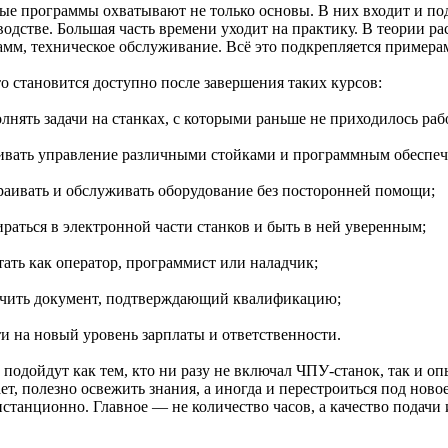
ые программы охватывают не только основы. В них входит и под
водстве. Большая часть времени уходит на практику. В теории р
амм, техническое обслуживание. Всё это подкрепляется примера
то становится доступно после завершения таких курсов:
лнять задачи на станках, с которыми раньше не приходилось раб
аивать управление различными стойками и программным обеспеч
траивать и обслуживать оборудование без посторонней помощи;
ираться в электронной части станков и быть в ней уверенным;
тать как оператор, программист или наладчик;
учить документ, подтверждающий квалификацию;
ти на новый уровень зарплаты и ответственности.
 подойдут как тем, кто ни разу не включал ЧПУ-станок, так и о
ет, полезно освежить знания, а иногда и перестроиться под нов
истанционно. Главное — не количество часов, а качество подачи 