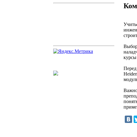
Ком
Учить
инжен
строит
Выбор 
налад
курсы
Перед
Heide
модул
Важно 
препо
понят
примен