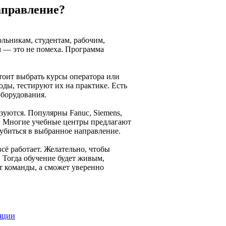
аправление?
льникам, студентам, рабочим,
м — это не помеха. Программа
стоит выбрать курсы оператора или
ды, тестируют их на практике. Есть
оборудования.
зуются. Популярны Fanuc, Siemens,
с. Многие учебные центры предлагают
лубиться в выбранное направление.
всё работает. Желательно, чтобы
. Тогда обучение будет живым,
т команды, а сможет уверенно
яции