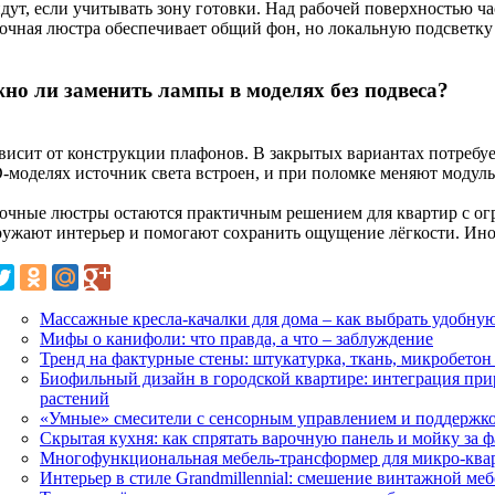
дут, если учитывать зону готовки. Над рабочей поверхностью ча
очная люстра обеспечивает общий фон, но локальную подсветку
но ли заменить лампы в моделях без подвеса?
ависит от конструкции плафонов. В закрытых вариантах потребуе
-моделях источник света встроен, и при поломке меняют модуль
очные люстры остаются практичным решением для квартир с ог
ружают интерьер и помогают сохранить ощущение лёгкости. Иног
Массажные кресла-качалки для дома – как выбрать удобную
Мифы о канифоли: что правда, а что – заблуждение
Тренд на фактурные стены: штукатурка, ткань, микробето
Биофильный дизайн в городской квартире: интеграция пр
растений
«Умные» смесители с сенсорным управлением и поддержко
Скрытая кухня: как спрятать варочную панель и мойку за
Многофункциональная мебель-трансформер для микро-ква
Интерьер в стиле Grandmillennial: смешение винтажной м