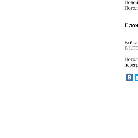
Подой
Потол
Слож
Всё з
В LED
Потол
перег