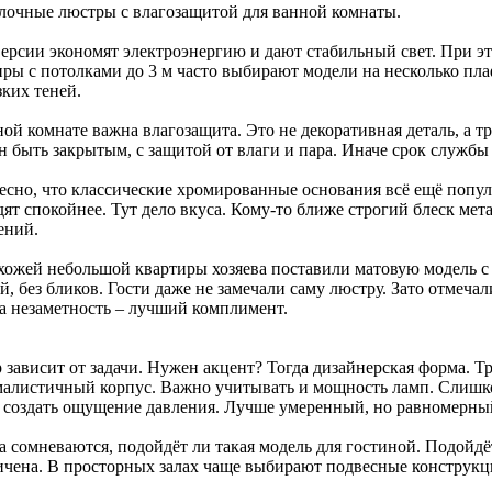
олочные люстры с влагозащитой для ванной комнаты.
ерсии экономят электроэнергию и дают стабильный свет. При эт
ры с потолками до 3 м часто выбирают модели на несколько плаф
зких теней.
ой комнате важна влагозащита. Это не декоративная деталь, а т
 быть закрытым, с защитой от влаги и пара. Иначе срок службы 
есно, что классические хромированные основания всё ещё попу
ят спокойнее. Тут дело вкуса. Кому-то ближе строгий блеск мета
ений.
хожей небольшой квартиры хозяева поставили матовую модель с
, без бликов. Гости даже не замечали саму люстру. Зато отмечали
а незаметность – лучший комплимент.
 зависит от задачи. Нужен акцент? Тогда дизайнерская форма. Т
алистичный корпус. Важно учитывать и мощность ламп. Слишко
 создать ощущение давления. Лучше умеренный, но равномерный
а сомневаются, подойдёт ли такая модель для гостиной. Подойдё
ичена. В просторных залах чаще выбирают подвесные конструкц