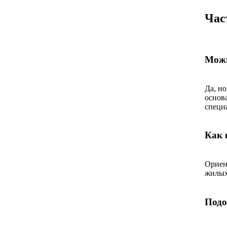
Час
Можн
Да, н
основ
специ
Как 
Ориен
жилых
Подо