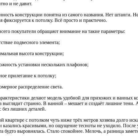
тно и не давит.
нность конструкции понятна из самого названия. Нет штанги. Не
я фиксируется к потолку. Всё просто и практично.
всего покупатели обращают внимание на такие параметры:
тствие подвесного элемента;
имальная высота конструкции;
можность установки нескольких плафонов;
ное прилегание к потолку;
омерное распределение света.
арактеристики делают модель удобной для прихожих и ванных ко
а выглядит странно. В ванной – мешает и создаёт лишние тени.
с без лишних деталей.
ой квартире с потолком чуть ниже трёх метров хозяева долго ис
и казались красивыми, но ощущение тесноты не уходило. После
а будто выровнялась. Стало спокойнее. Мелочь, а разница замет