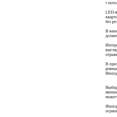
• пот
LED-в
кварти
без ре
В ванн
должен
Интер
выгляд
отраж
В при
ровный
Иногд
Выбор
миним
может
Иногд
огран