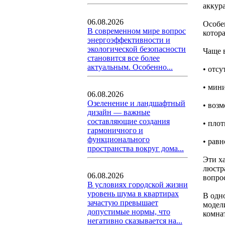
аккура
06.08.2026
Особе
В современном мире вопрос
котора
энергоэффективности и
экологической безопасности
Чаще 
становится все более
актуальным. Особенно...
• отсу
• мин
06.08.2026
Озеленение и ландшафтный
• воз
дизайн — важные
составляющие создания
• плот
гармоничного и
функционального
• равн
пространства вокруг дома...
Эти х
люстр
06.08.2026
вопро
В условиях городской жизни
уровень шума в квартирах
В одн
зачастую превышает
модел
допустимые нормы, что
комнат
негативно сказывается на...