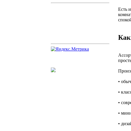
Есть и
комна
споко
Как
Ассор
прост
Произ
• обы
• кла
• сов
• мин
• диз