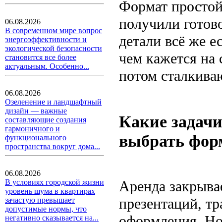
Формат простой:
получили готов
06.08.2026
В современном мире вопрос
детали всё же е
энергоэффективности и
экологической безопасности
чем кажется на 
становится все более
актуальным. Особенно...
потом сталкива
06.08.2026
Озеленение и ландшафтный
дизайн — важные
Какие задачи
составляющие создания
гармоничного и
выбрать фор
функционального
пространства вокруг дома...
06.08.2026
Аренда закрывае
В условиях городской жизни
уровень шума в квартирах
презентаций, тр
зачастую превышает
допустимые нормы, что
оформления. Но
негативно сказывается на...