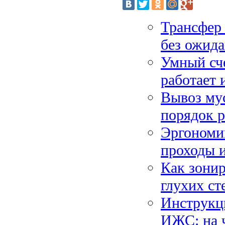
Трансфер 
без ожида
Умный сче
работает 
Вывоз мус
порядок р
Эргономик
проходы и
Как зонир
глухих ст
Инструкци
ИЖС: на ч