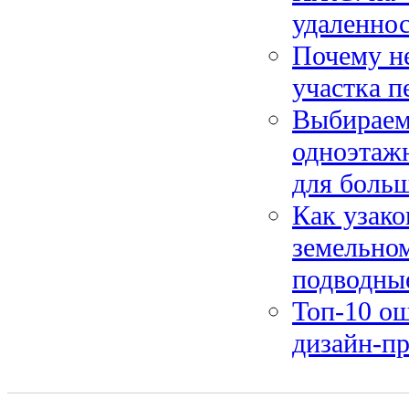
удаленнос
Почему не
участка п
Выбираем
одноэтаж
для боль
Как узак
земельном
подводны
Топ-10 о
дизайн-пр