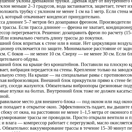
рушение уклона дренажной трубки. Дренаж идет от внутреннего 
клон меньше 2–3 градусов, вода застаивается, зацветает, течет 
роложить трубку с уклоном не менее 1 см на 1 метр. Если стена
у), который откачивает конденсат принудительно.
асса длиннее 5–7 метров без дозаправки фреоном. Производители
 трассы. Если трасса длиннее — фреона не хватает, кондиционер 
ессор перегревается. Решение: дозаправить фреон по расчету (1
 Или изначально считать длину трассы до покупки.
ешний блок впритык к стене или в нише. Нет циркуляции воздух
ционер отключается по защите. Минимальное расстояние от зад
 см. С боков — не менее 10 см. Сверху — не менее 30 см. Если 
дительного обдува.
ешний блок на крыше без кронштейнов. Поставили на плоскую 
вает, вибрация передается на стены. Крепление только на завод
альную стену. На крыше — на специальные рамы с противовесом
охая виброизоляция. Внешний блок прикрутили прямо к стене без
нату, соседи жалуются. Обязательны виброопоры (резиновые по
овые втулки на болтах. Внутренний блок тоже не должен касать
иной.
правильное место для внешнего блока — под окном или над окном
 и попадает в открытое окно. Эффективность падает, вы дышит
 сбоку от окна, на расстоянии не менее 1–1,5 метра от оконного
куумирование трассы не проводили. Просто открыли вентили и п
 и влага — компрессор работает с перегрузкой, масло окисляется
а. Обязательно: вакуумирование трассы в течение 15–30 минут п