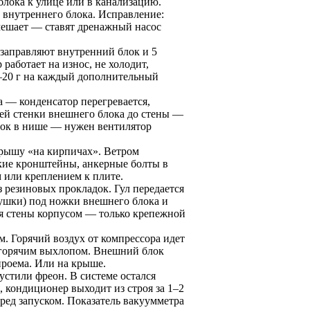
блока к улице или в канализацию.
из внутреннего блока. Исправление:
 мешает — ставят дренажный насос
 заправляют внутренний блок и 5
работает на износ, не холодит,
5–20 г на каждый дополнительный
а — конденсатор перегревается,
ней стенки внешнего блока до стены —
блок в нише — нужен вентилятор
крышу «на кирпичах». Ветром
ские кронштейны, анкерные болты в
 или креплением к плите.
 резиновых прокладок. Гул передается
душки) под ножки внешнего блока и
ся стены корпусом — только крепежной
. Горячий воздух от компрессора идет
е горячим выхлопом. Внешний блок
 проема. Или на крыше.
устили фреон. В системе остался
, кондиционер выходит из строя за 1–2
еред запуском. Показатель вакуумметра