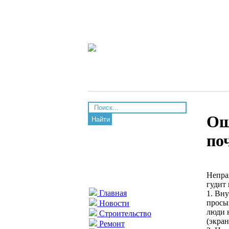
Ош
Найти
по
Непра
гудит 
Главная
1. Вн
просы
Новости
люди н
Строительство
(экран
Ремонт