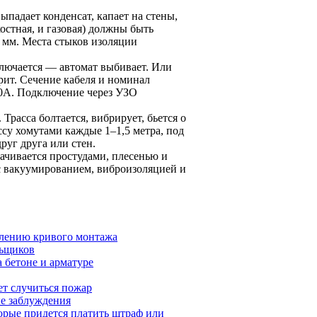
ыпадает конденсат, капает на стены,
остная, и газовая) должны быть
9 мм. Места стыков изоляции
ключается — автомат выбивает. Или
рит. Сечение кабеля и номинал
20А. Подключение через УЗО
расса болтается, вибрирует, бьется о
ссу хомутами каждые 1–1,5 метра, под
руг друга или стен.
ачивается простудами, плесенью и
с вакуумированием, виброизоляцией и
влению кривого монтажа
льщиков
 бетоне и арматуре
ет случиться пожар
ые заблуждения
орые придется платить штраф или