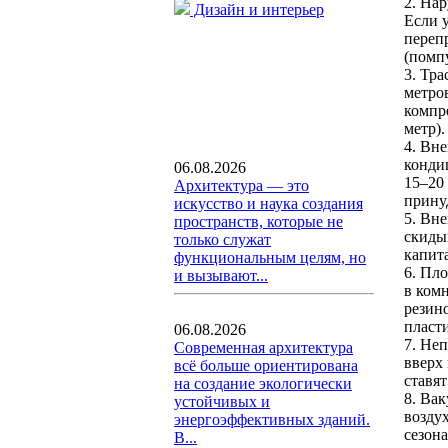
2. На
Дизайн и интерьер
Если у
переп
(помп
3. Тр
метров
компр
метр).
4. Вн
конди
06.08.2026
15–20
Архитектура — это
прину
искусство и наука создания
5. Вн
пространств, которые не
скиды
только служат
капит
функциональным целям, но
6. Пл
и вызывают...
в ком
резин
пласт
06.08.2026
7. Не
Современная архитектура
вверх
всё больше ориентирована
ставят
на создание экологически
8. Ва
устойчивых и
воздух
энергоэффективных зданий.
сезон
В...