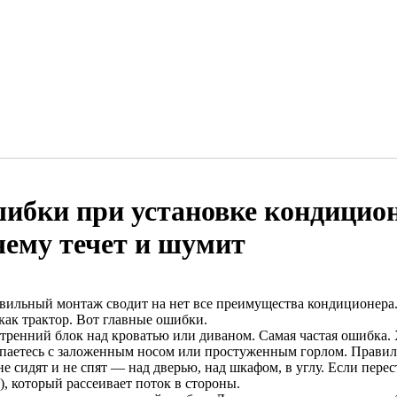
ибки при установке кондиционе
чему течет и шумит
вильный монтаж сводит на нет все преимущества кондиционера. О
как трактор. Вот главные ошибки.
утренний блок над кроватью или диваном. Самая частая ошибка.
паетесь с заложенным носом или простуженным горлом. Правило
е сидят и не спят — над дверью, над шкафом, в углу. Если пере
), который рассеивает поток в стороны.