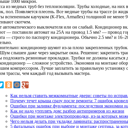
выше 1000 микрон.
сса из медных труб без теплоизоляции. Трубы холодные, на них в
к, пол. Появляется плесень. Все медные трубы на трассе (и жидк
ты вспененным каучуком (K-Flex, Armaflex) толщиной не менее 
еивают скотчем.
ет автоматического выключателя или он слабый. Кондиционер в
рот — поставили автомат на 25А на провод 1.5 мм? — провод го
ата — строго по паспорту кондиционера. Обычно 2.5 мм? и 16–
ельно.
ительно: кондиционер шумит из-за плохо закрепленных трубок. Т
. Шум слышен даже через закрытые окна. Решение: закрепить тра
ы подложить резиновые прокладки. Трубки не должны касаться д
 кондиционер — сложное устройство. Экономия на монтаже обор
вшим компрессором. Лучше заплатить за правильную установку 
том трассы, чем каждый год вызывать мастера.
Как нельзя ставить межкомнатные двери: советы по испра
Почему течет крыша сразу после ремонта: 7 ошибок крове
Ошибки при заливке фундамента: последствия экономии на
Как не надо утеплять дом: разбор антипримеров из жизни
Ошибки при монтаже электропроводки, из-за которых мож
Чего нельзя делать при укладке ламината: распространенн
5 фатальных ошибок при выборе и монтаже септика, за кот