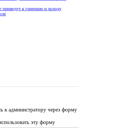
е приведут к гниению и холоду
иле
сь к администратору через форму
 использовать эту форму