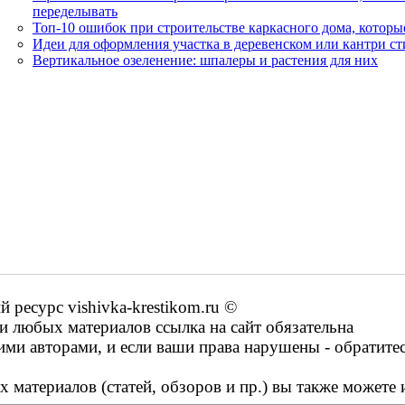
переделывать
Топ-10 ошибок при строительстве каркасного дома, которы
Идеи для оформления участка в деревенском или кантри ст
Вертикальное озеленение: шпалеры и растения для них
ресурс vishivka-krestikom.ru ©
 любых материалов ссылка на сайт обязательна
ими авторами, и если ваши права нарушены - обратите
 материалов (статей, обзоров и пр.) вы также можете