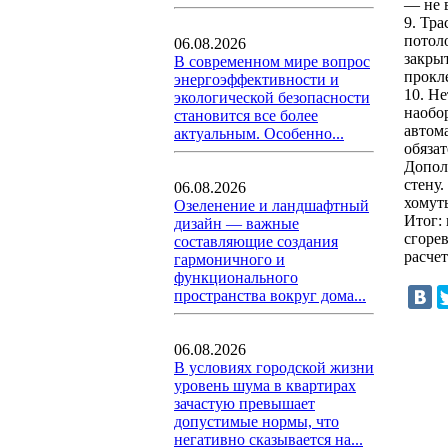
— не 
9. Тра
потоло
06.08.2026
закры
В современном мире вопрос
прокл
энергоэффективности и
10. Н
экологической безопасности
наобо
становится все более
автом
актуальным. Особенно...
обязат
Дополн
стену
06.08.2026
хомут
Озеленение и ландшафтный
Итог:
дизайн — важные
сгоре
составляющие создания
расче
гармоничного и
функционального
пространства вокруг дома...
06.08.2026
В условиях городской жизни
уровень шума в квартирах
зачастую превышает
допустимые нормы, что
негативно сказывается на...