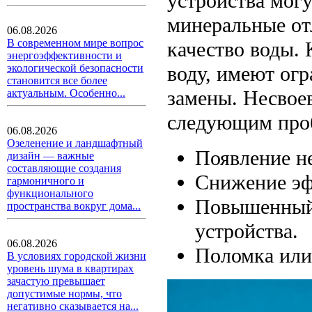
устройства могу
минеральные от
06.08.2026
В современном мире вопрос
качество воды.
энергоэффективности и
воду, имеют ог
экологической безопасности
становится все более
замены. Несвое
актуальным. Особенно...
следующим про
06.08.2026
Озеленение и ландшафтный
Появление не
дизайн — важные
составляющие создания
Снижение эф
гармоничного и
функционального
Повышенный 
пространства вокруг дома...
устройства.
06.08.2026
Поломка или
В условиях городской жизни
уровень шума в квартирах
зачастую превышает
допустимые нормы, что
негативно сказывается на...