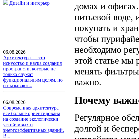
Дизайн и интерьер
домах и офисах
питьевой воде, 
покупать и хран
чтобы пурифайе
необходимо рег
06.08.2026
Архитектура — это
этой статье мы 
искусство и наука создания
менять фильтры 
пространств, которые не
только служат
важно.
функциональным целям, но
и вызывают...
Почему важн
06.08.2026
Современная архитектура
всё больше ориентирована
Регулярное обсл
на создание экологически
устойчивых и
долгой и беспе
энергоэффективных зданий.
В...