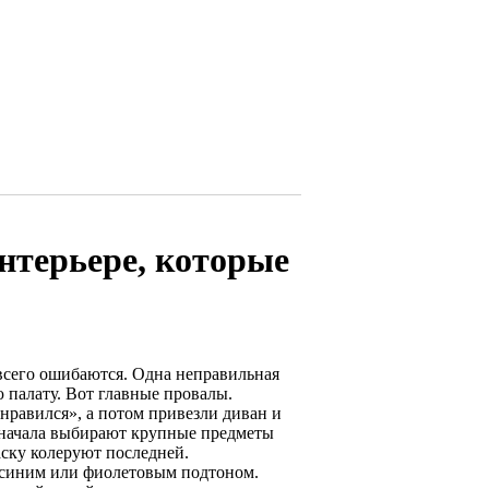
нтерьере, которые
всего ошибаются. Одна неправильная
палату. Вот главные провалы.
онравился», а потом привезли диван и
 сначала выбирают крупные предметы
аску колеруют последней.
, синим или фиолетовым подтоном.