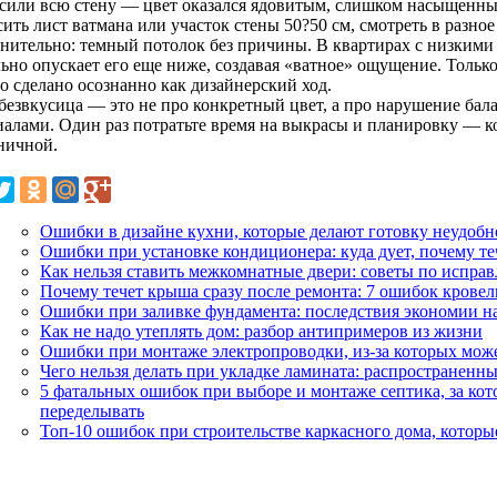
сили всю стену — цвет оказался ядовитым, слишком насыщенны
ить лист ватмана или участок стены 50?50 см, смотреть в разно
нительно: темный потолок без причины. В квартирах с низкими 
ьно опускает его еще ниже, создавая «ватное» ощущение. Только 
о сделано осознанно как дизайнерский ход.
безвкусица — это не про конкретный цвет, а про нарушение бала
иалами. Один раз потратьте время на выкрасы и планировку — ко
ничной.
Ошибки в дизайне кухни, которые делают готовку неудобн
Ошибки при установке кондиционера: куда дует, почему т
Как нельзя ставить межкомнатные двери: советы по испра
Почему течет крыша сразу после ремонта: 7 ошибок крове
Ошибки при заливке фундамента: последствия экономии на
Как не надо утеплять дом: разбор антипримеров из жизни
Ошибки при монтаже электропроводки, из-за которых мож
Чего нельзя делать при укладке ламината: распространенн
5 фатальных ошибок при выборе и монтаже септика, за кот
переделывать
Топ-10 ошибок при строительстве каркасного дома, которы