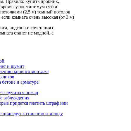
м. Правило: купить пробник,
е время суток минимум сутки.
потолками (2,5 м) темный потолок
если комната очень высокая (от 3 м)
нса, подтона и сочетания с
мната станет не модной, а
ой
ечет и шумит
влению кривого монтажа
льщиков
 бетоне и арматуре
ет случиться пожар
ые заблуждения
орые придется платить штраф или
е приведут к гниению и холоду