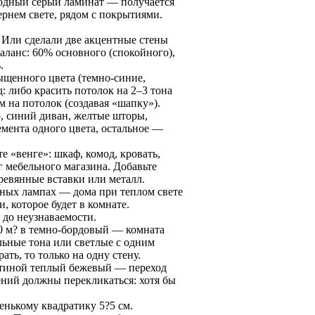
лодный серый ламинат — получается
ернем свете, рядом с покрытиями.
й. Или сделали две акцентные стены
аланс: 60% основного (спокойного),
.
ыщенного цвета (темно-синие,
: либо красить потолок на 2–3 тона
см на потолок (создавая «шапку»).
о, синий диван, желтые шторы,
мента одного цвета, остальное —
е «венге»: шкаф, комод, кровать,
 мебельного магазина. Добавьте
ревянные вставки или металл.
тных лампах — дома при теплом свете
, которое будет в комнате.
 до неузнаваемости.
10 м? в темно-бордовый — комната
льные тона или светлые с одним
ть, то только на одну стену.
стиной теплый бежевый — переход
ений должны перекликаться: хотя бы
енькому квадратику 5?5 см.