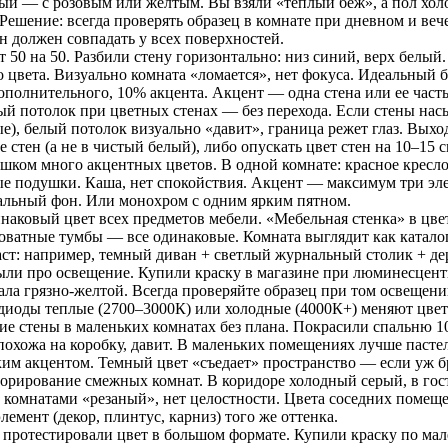
ый — с розовым или желтым. Вы взяли «теплый беж», а пол хо
 Решение: всегда проверять образец в комнате при дневном и веч
н должен совпадать у всех поверхностей.
т 50 на 50. Разбили стену горизонтально: низ синий, верх белы
о цвета. Визуально комната «ломается», нет фокуса. Идеальный б
ополнительного, 10% акцента. Акцент — одна стена или ее часть
лый потолок при цветных стенах — без перехода. Если стены нас
е), белый потолок визуально «давит», граница режет глаз. Выход
е стен (а не в чистый белый), либо опускать цвет стен на 10–15 
ишком много акцентных цветов. В одной комнате: красное кресл
ые подушки. Каша, нет спокойствия. Акцент — максимум три эле
альный фон. Или монохром с одним ярким пятном.
наковый цвет всех предметов мебели. «Мебельная стенка» в цвет
оватные тумбы — все одинаковые. Комната выглядит как каталог
аст: например, темный диван + светлый журнальный столик + де
были про освещение. Купили краску в магазине при люминесцен
ала грязно-желтой. Всегда проверяйте образец при том освещении
диоды теплые (2700–3000К) или холодные (4000К+) меняют цвет
кие стены в маленьких комнатах без плана. Покрасили спальню 
 похожа на коробку, давит. В маленьких помещениях лучше пасте
им акцентом. Темный цвет «съедает» пространство — если уж бра
норирование смежных комнат. В коридоре холодный серый, в го
 комнатами «резаный», нет целостности. Цвета соседних помещ
лемент (декор, плинтус, карниз) того же оттенка.
е протестировали цвет в большом формате. Купили краску по мал