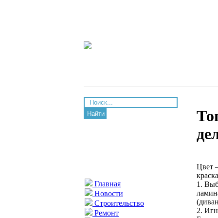
То
Найти
де
Цвет 
краск
Главная
1. Вы
ламин
Новости
(дива
Строительство
2. Иг
Ремонт