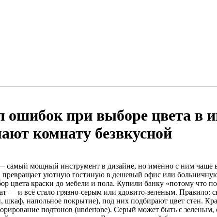
п ошибок при выборе цвета в и
лают комнату безвкусной
— самый мощный инструмент в дизайне, но именно с ним чаще 
а превращает уютную гостиную в дешевый офис или больничную 
бор цвета краски до мебели и пола. Купили банку «потому что п
ат — и всё стало грязно-серым или ядовито-зеленым. Правило:
н, шкаф, напольное покрытие), под них подбирают цвет стен. Кр
норирование подтонов (undertone). Серый может быть с зеленым