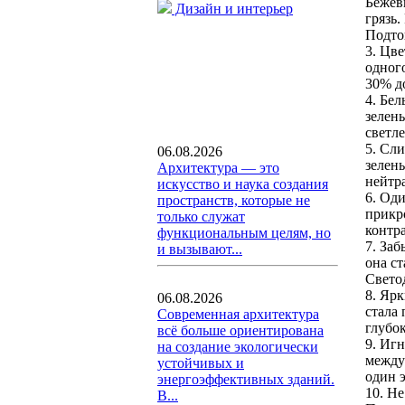
Бежев
Дизайн и интерьер
грязь.
Подто
3. Цве
одног
30% д
4. Бе
зелены
светле
5. Сл
06.08.2026
зелен
Архитектура — это
нейтр
искусство и наука создания
6. Оди
пространств, которые не
прикр
только служат
контр
функциональным целям, но
7. За
и вызывают...
она ст
Свето
8. Яр
06.08.2026
стала
Современная архитектура
глубок
всё больше ориентирована
9. Иг
на создание экологически
между
устойчивых и
один э
энергоэффективных зданий.
10. Н
В...