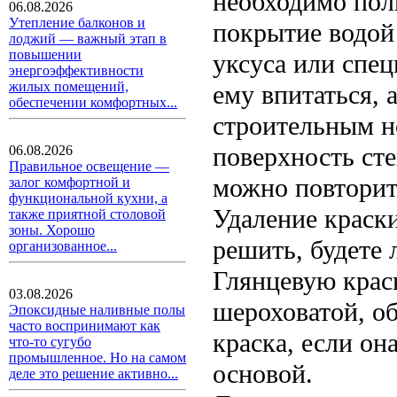
необходимо пол
06.08.2026
Утепление балконов и
покрытие водой
лоджий — важный этап в
повышении
уксуса или спец
энергоэффективности
жилых помещений,
ему впитаться, 
обеспечении комфортных...
строительным н
поверхность сте
06.08.2026
Правильное освещение —
можно повторит
залог комфортной и
функциональной кухни, а
Удаление краск
также приятной столовой
зоны. Хорошо
решить, будете 
организованное...
Глянцевую крас
03.08.2026
шероховатой, о
Эпоксидные наливные полы
часто воспринимают как
краска, если он
что-то сугубо
промышленное. Но на самом
основой.
деле это решение активно...