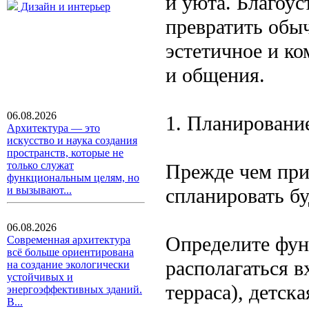
и уюта. Благоус
Дизайн и интерьер
превратить обы
эстетичное и к
и общения.
06.08.2026
1. Планирование
Архитектура — это
искусство и наука создания
пространств, которые не
только служат
Прежде чем при
функциональным целям, но
спланировать б
и вызывают...
06.08.2026
Определите фун
Современная архитектура
всё больше ориентирована
располагаться в
на создание экологически
устойчивых и
терраса), детск
энергоэффективных зданий.
В...