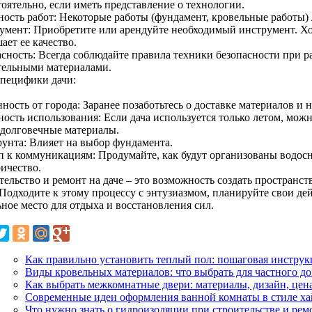
оятельно, если иметь представление о технологии.
ность работ: Некоторые работы (фундамент, кровельные работы) 
умент: Приобретите или арендуйте необходимый инструмент. Хо
ет ее качество.
асность: Всегда соблюдайте правила техники безопасности при р
тельными материалами.
специфики дачи:
ность от города: Заранее позаботьтесь о доставке материалов и 
ность использования: Если дача используется только летом, мож
 долговечные материалы.
рунта: Влияет на выбор фундамента.
п к коммуникациям: Продумайте, как будут организованы водосн
ричество.
ельство и ремонт на даче – это возможность создать пространств
Подходите к этому процессу с энтузиазмом, планируйте свои дей
ное место для отдыха и восстановления сил.
Как правильно установить теплый пол: пошаговая инструк
Виды кровельных материалов: что выбрать для частного д
Как выбрать межкомнатные двери: материалы, дизайн, цен
Современные идеи оформления ванной комнаты в стиле ха
Что нужно знать о гидроизоляции при строительстве и рем