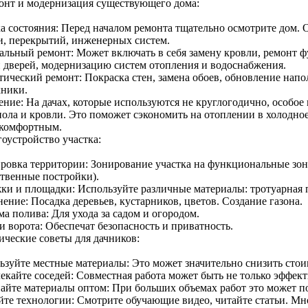
монт и модернизация существующего дома:
а состояния: Перед началом ремонта тщательно осмотрите дом. О
и, перекрытий, инженерных систем.
альный ремонт: Может включать в себя замену кровли, ремонт фу
и дверей, модернизацию систем отопления и водоснабжения.
тический ремонт: Покраска стен, замена обоев, обновление нап
хники.
ение: На дачах, которые используются не круглогодично, особое
 пола и кровли. Это поможет сэкономить на отоплении в холодно
 комфортным.
гоустройство участка:
ровка территории: Зонирование участка на функциональные зоны 
ственные постройки).
ки и площадки: Используйте различные материалы: тротуарная пл
ение: Посадка деревьев, кустарников, цветов. Создание газона.
а полива: Для ухода за садом и огородом.
и ворота: Обеспечат безопасность и приватность.
ические советы для дачников:
ьзуйте местные материалы: Это может значительно снизить стоим
екайте соседей: Совместная работа может быть не только эффект
айте материалы оптом: При больших объемах работ это может п
йте технологии: Смотрите обучающие видео, читайте статьи. М