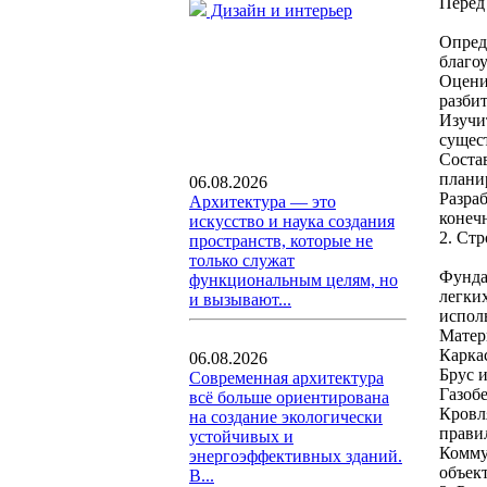
Перед
Дизайн и интерьер
Опреде
благо
Оцени
разбит
Изучи
сущес
Соста
плани
06.08.2026
Разра
Архитектура — это
конечн
искусство и наука создания
2. Стр
пространств, которые не
только служат
Фунда
функциональным целям, но
легких
и вызывают...
испол
Матер
Карка
06.08.2026
Брус 
Современная архитектура
Газобе
всё больше ориентирована
Кровл
на создание экологически
прави
устойчивых и
Комму
энергоэффективных зданий.
объект
В...