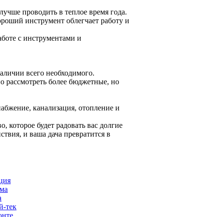
лучше проводить в теплое время года.
роший инструмент облегчает работу и
аботе с инструментами и
наличии всего необходимого.
но рассмотреть более бюджетные, но
абжение, канализация, отопление и
о, которое будет радовать вас долгие
ствия, и ваша дача превратится в
ция
ома
а
й-тек
онте