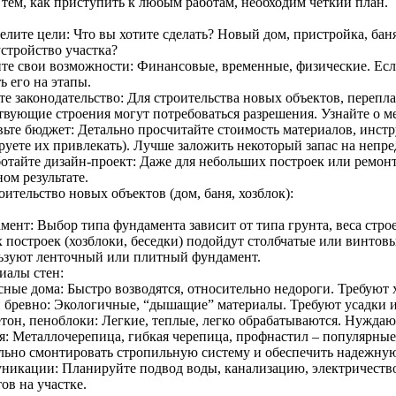
 тем, как приступить к любым работам, необходим четкий план.
лите цели: Что вы хотите сделать? Новый дом, пристройка, баня,
устройство участка?
те свои возможности: Финансовые, временные, физические. Если
ь его на этапы.
те законодательство: Для строительства новых объектов, переп
твующие строения могут потребоваться разрешения. Узнайте о м
вьте бюджет: Детально просчитайте стоимость материалов, инстр
руете их привлекать). Лучше заложить некоторый запас на непр
ботайте дизайн-проект: Даже для небольших построек или ремонт
ом результате.
оительство новых объектов (дом, баня, хозблок):
мент: Выбор типа фундамента зависит от типа грунта, веса стро
 построек (хозблоки, беседки) подойдут столбчатые или винтовы
ьзуют ленточный или плитный фундамент.
иалы стен:
сные дома: Быстро возводятся, относительно недороги. Требуют 
и бревно: Экологичные, “дышащие” материалы. Требуют усадки 
тон, пеноблоки: Легкие, теплые, легко обрабатываются. Нуждают
я: Металлочерепица, гибкая черепица, профнастил – популярны
льно смонтировать стропильную систему и обеспечить надежную
никации: Планируйте подвод воды, канализацию, электричество
ов на участке.