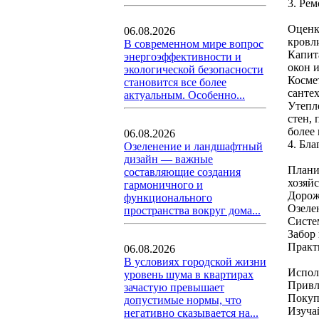
3. Ре
Оценк
06.08.2026
кровл
В современном мире вопрос
Капит
энергоэффективности и
окон 
экологической безопасности
Косме
становится все более
санте
актуальным. Особенно...
Утепл
стен,
более
06.08.2026
4. Бла
Озеленение и ландшафтный
дизайн — важные
Плани
составляющие создания
хозяй
гармоничного и
Дорож
функционального
Озелен
пространства вокруг дома...
Систем
Забор 
Практ
06.08.2026
В условиях городской жизни
Испол
уровень шума в квартирах
Привл
зачастую превышает
Покуп
допустимые нормы, что
Изуча
негативно сказывается на...