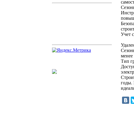
самост
Сезон
Инстр
повыша
Безоп
строи
Учет 
Удален
Сезон
менее
Тип г
Досту
элект
Строит
годы. 
идеаль