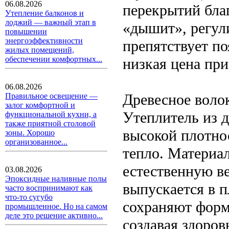
06.08.2026
перекрытий бла
Утепление балконов и
лоджий — важный этап в
«дышит», регул
повышении
энергоэффективности
препятствует п
жилых помещений,
обеспечении комфортных...
низкая цена пр
06.08.2026
Древесное воло
Правильное освещение —
залог комфортной и
Утеплитель из 
функциональной кухни, а
также приятной столовой
высокой плотно
зоны. Хорошо
организованное...
тепло. Материал
естественную в
03.08.2026
Эпоксидные наливные полы
выпускается в п
часто воспринимают как
что-то сугубо
сохраняют форм
промышленное. Но на самом
деле это решение активно...
создавая здоро