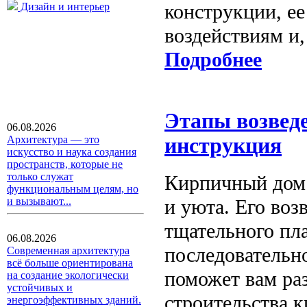
конструкции, ее
Дизайн и интерьер
воздействиям и,
Подробнее
Этапы возвед
06.08.2026
Архитектура — это
инструкция
искусство и наука создания
пространств, которые не
только служат
Кирпичный дом 
функциональным целям, но
и уюта. Его во
и вызывают...
тщательного пл
06.08.2026
последовательн
Современная архитектура
всё больше ориентирована
поможет вам ра
на создание экологически
устойчивых и
строительства к
энергоэффективных зданий.