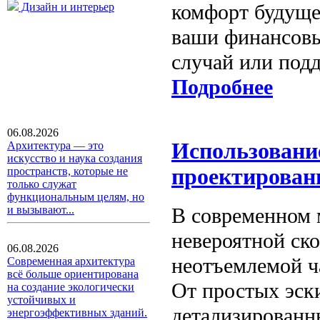
комфорт будуще
Дизайн и интерьер
ваши финансовы
случай или под
Подробнее
06.08.2026
Использовани
Архитектура — это
искусство и наука создания
проектирован
пространств, которые не
только служат
функциональным целям, но
В современном м
и вызывают...
невероятной ск
06.08.2026
неотъемлемой ч
Современная архитектура
всё больше ориентирована
От простых эск
на создание экологически
устойчивых и
детализированн
энергоэффективных зданий.