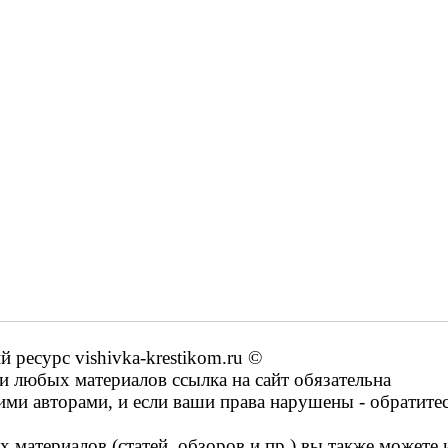
ресурс vishivka-krestikom.ru ©
 любых материалов ссылка на сайт обязательна
ими авторами, и если ваши права нарушены - обратите
 материалов (статей, обзоров и пр.) вы также можете