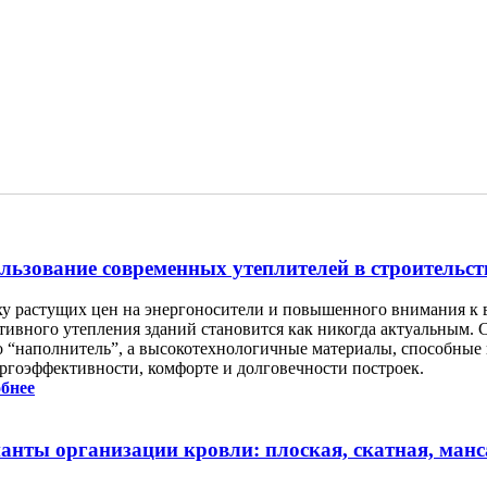
льзование современных утеплителей в строительст
ху растущих цен на энергоносители и повышенного внимания к 
тивного утепления зданий становится как никогда актуальным. 
о “наполнитель”, а высокотехнологичные материалы, способные
ергоэффективности, комфорте и долговечности построек.
бнее
анты организации кровли: плоская, скатная, ман