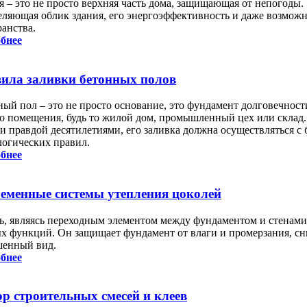
я – это не просто верхняя часть дома, защищающая от непогоды.
еляющая облик здания, его энергоэффективность и даже возможн
ранства.
бнее
ила заливки бетонных полов
ный пол – это не просто основание, это фундамент долговечнос
о помещения, будь то жилой дом, промышленный цех или склад.
 и правдой десятилетиями, его заливка должна осуществляться 
логических правил.
бнее
еменные системы утепления цоколей
ь, являясь переходным элементом между фундаментом и стенами
х функций. Он защищает фундамент от влаги и промерзания, сн
шенный вид.
бнее
р строительных смесей и клеев