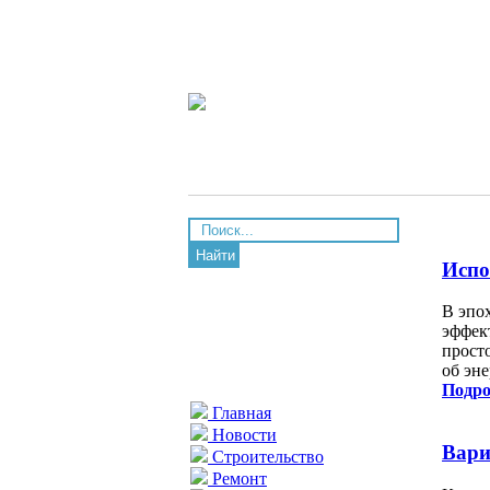
Найти
Испо
В эпо
эффек
прост
об эн
Подро
Главная
Новости
Вари
Строительство
Ремонт