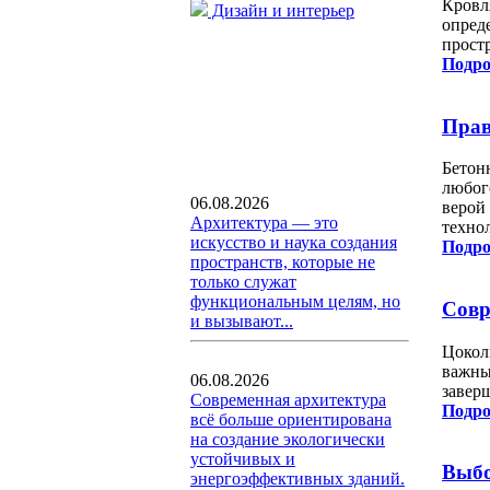
Кровл
Дизайн и интерьер
опред
прост
Подро
Прав
Бетон
любог
06.08.2026
верой
Архитектура — это
техно
искусство и наука создания
Подро
пространств, которые не
только служат
функциональным целям, но
Совр
и вызывают...
Цокол
важны
06.08.2026
завер
Современная архитектура
Подро
всё больше ориентирована
на создание экологически
устойчивых и
Выбо
энергоэффективных зданий.