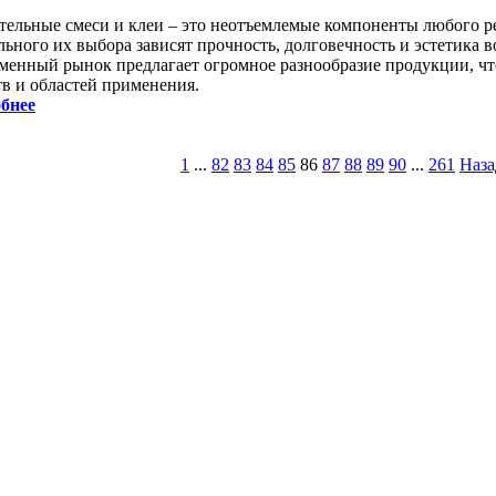
тельные смеси и клеи – это неотъемлемые компоненты любого ре
льного их выбора зависят прочность, долговечность и эстетика 
менный рынок предлагает огромное разнообразие продукции, чт
тв и областей применения.
бнее
1
...
82
83
84
85
86
87
88
89
90
...
261
Наза