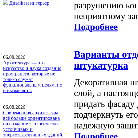
разрушению кон
Дизайн и интерьер
неприятному зап
Подробнее
Варианты отд
06.08.2026
Архитектура — это
штукатурка
искусство и наука создания
пространств, которые не
только служат
Декоративная ш
функциональным целям, но
слой, а настоящ
и вызывают...
придать фасаду
06.08.2026
подчеркнуть ег
Современная архитектура
всё больше ориентирована
надежную защит
на создание экологически
устойчивых и
Подробнее
энергоэффективных зданий.