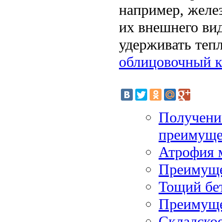
например, желе
их внешнего ви
удерживать тепл
облицовочный к
Получени
преимуще
Атрофия 
Преимуще
Тощий бет
Преимуще
Складско