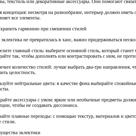
ны, текстиль или декоративные аксессуары. Они помогают связат
я концепция: несмотря на разнообразие, интерьер должен иметь 
иняет все элементы.
охранить гармонию при смешении стилей
 эклектика не превратилась в хаос, важно придерживаться неско
елите главный стиль: выберите основной стиль, который станет
айте так, чтобы дополнять или контрастировать с ним, не проти
ичьте количество стилей: лучше выбрать два-три направления, ч
нить целостность.
ьзуйте нейтральные цвета: в качестве фона выбирайте спокойные
асты.
райте аксессуары с умом: яркие или необычные предметы долж
пции, чтобы не создавать диссонанса.
вайте плавные переходы: с помощью текстур, материалов и цвет
е стили.
ущества эклектики