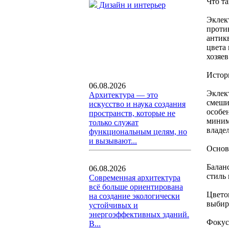
Что та
Дизайн и интерьер
Эклек
проти
антик
цвета
хозяев
Истор
06.08.2026
Эклект
Архитектура — это
смеши
искусство и наука создания
особе
пространств, которые не
миним
только служат
владел
функциональным целям, но
и вызывают...
Основ
Балан
06.08.2026
стиль
Современная архитектура
всё больше ориентирована
Цвето
на создание экологически
выбир
устойчивых и
энергоэффективных зданий.
Фокус
В...