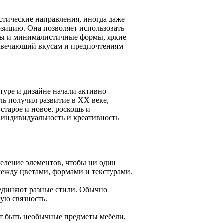
стические направления, иногда даже
озицию. Она позволяет использовать
ты и минималистичные формы, яркие
отвечающий вкусам и предпочтениям
ктуре и дизайне начали активно
ь получил развитие в XX веке,
старое и новое, роскошь и
 индивидуальность и креативность
еление элементов, чтобы ни один
между цветами, формами и текстурами.
ъединяют разные стили. Обычно
ую связность.
ут быть необычные предметы мебели,