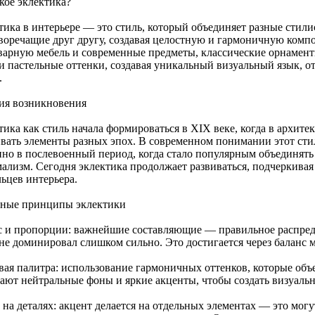
кое эклектика?
тика в интерьере — это стиль, который объединяет разные стили
воречащие друг другу, создавая целостную и гармоничную комп
варную мебель и современные предметы, классические орнамен
 и пастельные оттенки, создавая уникальный визуальный язык, 
.
ия возникновения
ика как стиль начала формироваться в XIX веке, когда в архите
вать элементы разных эпох. В современном понимании этот стил
нно в послевоенный период, когда стало популярным объединять 
ализм. Сегодня эклектика продолжает развиваться, подчеркивая
ьцев интерьера.
ные принципы эклектики
с и пропорции: важнейшие составляющие — правильное распред
 не доминировал слишком сильно. Это достигается через баланс 
вая палитра: использование гармоничных оттенков, которые об
ают нейтральные фоны и яркие акценты, чтобы создать визуальн
 на деталях: акцент делается на отдельных элементах — это мог