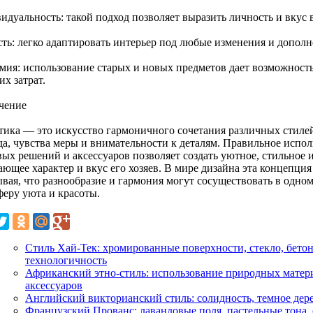
идуальность: такой подход позволяет выразить личность и вкус 
сть: легко адаптировать интерьер под любые изменения и дополн
мия: использование старых и новых предметов дает возможность
х затрат.
чение
тика — это искусство гармоничного сочетания различных стилей,
да, чувства меры и внимательности к деталям. Правильное испо
вых решений и аксессуаров позволяет создать уютное, стильное 
ающее характер и вкус его хозяев. В мире дизайна эта концепци
ывая, что разнообразие и гармония могут сосуществовать в одно
феру уюта и красоты.
Стиль Хай-Тек: хромированные поверхности, стекло, бето
технологичность
Африканский этно-стиль: использование природных матери
аксессуаров
Английский викторианский стиль: солидность, темное дере
Французский Прованс: лавандовые поля, пастельные тона, 