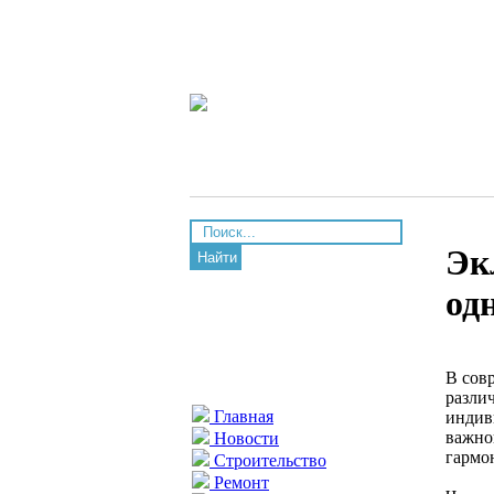
Эк
Найти
од
В сов
разли
Главная
индив
важной
Новости
гармо
Строительство
Ремонт