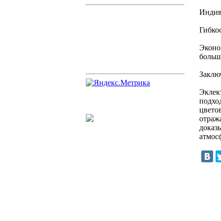
Индив
Гибко
Эконо
больши
Заклю
Эклек
подхо
цвето
отраж
доказ
атмос