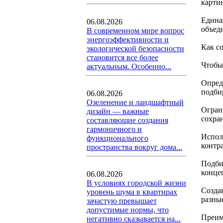
карти
Едина
06.08.2026
объед
В современном мире вопрос
энергоэффективности и
Как с
экологической безопасности
становится все более
Чтобы
актуальным. Особенно...
Опред
подбир
06.08.2026
Озеленение и ландшафтный
Огран
дизайн — важные
сохра
составляющие создания
гармоничного и
Испол
функционального
контр
пространства вокруг дома...
Подби
конце
06.08.2026
В условиях городской жизни
Созда
уровень шума в квартирах
разны
зачастую превышает
допустимые нормы, что
Преим
негативно сказывается на...