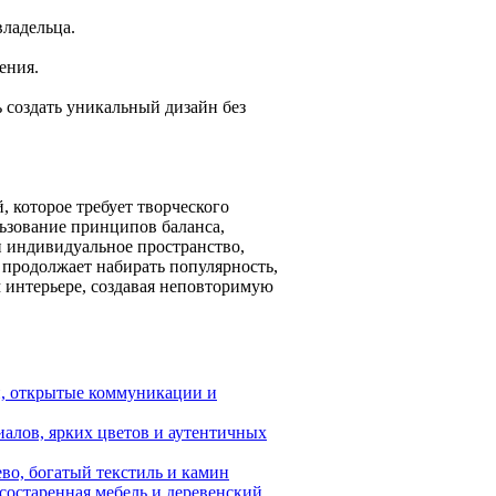
владельца.
ения.
 создать уникальный дизайн без
 которое требует творческого
льзование принципов баланса,
и индивидуальное пространство,
я продолжает набирать популярность,
м интерьере, создавая неповторимую
н, открытые коммуникации и
алов, ярких цветов и аутентичных
во, богатый текстиль и камин
состаренная мебель и деревенский