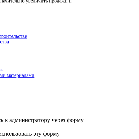
 значительно увеличить продажи и
троительстве
ства
зла
ими материалами
сь к администратору через форму
 использовать эту форму