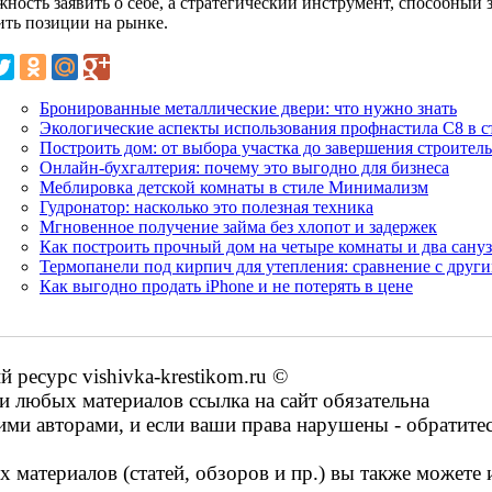
жность заявить о себе, а стратегический инструмент, способный
ить позиции на рынке.
Бронированные металлические двери: что нужно знать
Экологические аспекты использования профнастила С8 в с
Построить дом: от выбора участка до завершения строитель
Онлайн-бухгалтерия: почему это выгодно для бизнеса
Меблировка детской комнаты в стиле Минимализм
Гудронатор: насколько это полезная техника
Мгновенное получение займа без хлопот и задержек
Как построить прочный дом на четыре комнаты и два сану
Термопанели под кирпич для утепления: сравнение с друг
Как выгодно продать iPhone и не потерять в цене
ресурс vishivka-krestikom.ru ©
 любых материалов ссылка на сайт обязательна
ими авторами, и если ваши права нарушены - обратите
 материалов (статей, обзоров и пр.) вы также можете