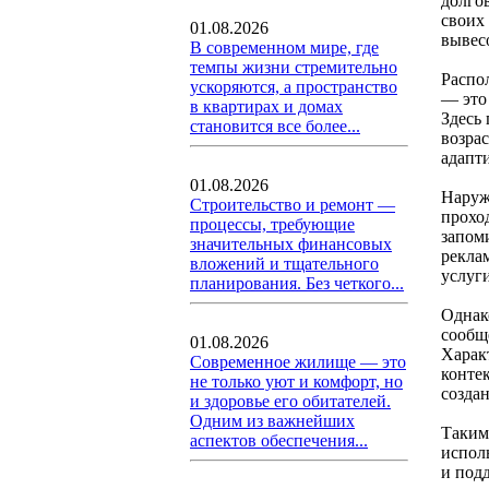
долгов
своих
01.08.2026
вывес
В современном мире, где
темпы жизни стремительно
Распо
ускоряются, а пространство
— это
в квартирах и домах
Здесь
становится все более...
возра
адапт
01.08.2026
Наруж
Строительство и ремонт —
прохо
процессы, требующие
запом
значительных финансовых
рекла
вложений и тщательного
услуги
планирования. Без четкого...
Однак
сообщ
01.08.2026
Харак
Современное жилище — это
конте
не только уют и комфорт, но
созда
и здоровье его обитателей.
Одним из важнейших
Таким
аспектов обеспечения...
испол
и под