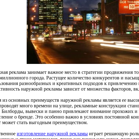
ная реклама занимает важное место в стратегии продвижения то
миллионного города. Растущее количество конкурентов и насыщ
ьзования разнообразных и креативных подходов к привлечению
тивность наружной рекламы зависит от множества факторов, вкл
 из основных преимуществ наружной рекламы является ее высок
проводят много времени на улице, рекламные конструкции стан
. Билборды, вывески и панно привлекают внимание прохожих и в
тление о бренде. Это особенно важно в условиях постоянной ко
т может стать выгодным преимуществом.
твенное
изготовление наружной рекламы
играет решающую роль 