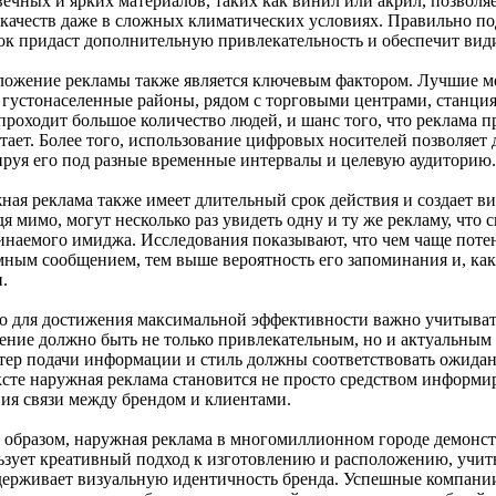
ечных и ярких материалов, таких как винил или акрил, позволяет
 качеств даже в сложных климатических условиях. Правильно п
ок придаст дополнительную привлекательность и обеспечит види
ложение рекламы также является ключевым фактором. Лучшие м
 густонаселенные районы, рядом с торговыми центрами, станци
 проходит большое количество людей, и шанс того, что реклама 
стает. Более того, использование цифровых носителей позволяет
ируя его под разные временные интервалы и целевую аудиторию.
ная реклама также имеет длительный срок действия и создает в
дя мимо, могут несколько раз увидеть одну и ту же рекламу, чт
инаемого имиджа. Исследования показывают, что чем чаще поте
мным сообщением, тем выше вероятность его запоминания и, как
.
о для достижения максимальной эффективности важно учитыват
ение должно быть не только привлекательным, но и актуальным
тер подачи информации и стиль должны соответствовать ожидан
ксте наружная реклама становится не просто средством информ
ния связи между брендом и клиентами.
 образом, наружная реклама в многомиллионном городе демонст
ьзует креативный подход к изготовлению и расположению, учит
держивает визуальную идентичность бренда. Успешные компании