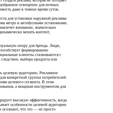
 создать рекламу, которая не потеряет
одобранное освещение для ночных
мость даже в темное время суток.
еста для установки наружной рекламы
ями метро и автобусными остановками.
привлечет внимание, значительно
 динамически менять контент,
изуальную опору для бренда. Люди,
о способствует формированию
нциальные клиенты сталкиваются с
 следствие, выбора продукта или
ь целевую аудиторию. Рекламное
 для конкретной группы потребителей.
иям целевого сегмента. В этом
ирования, а мощным инструментом для
рирует высокую эффективность, когда
ывает особенности целевой аудитории
 осознают, что это — не просто