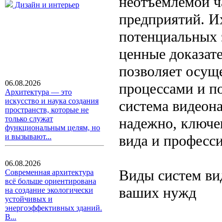
неотъемлемой ч
Дизайн и интерьер
предприятий. Их
потенциальных 
ценные доказате
позволяет осущ
06.08.2026
процессами и п
Архитектура — это
искусство и наука создания
система видеон
пространств, которые не
только служат
надежно, ключе
функциональным целям, но
вида и професс
и вызывают...
06.08.2026
Виды систем ви
Современная архитектура
всё больше ориентирована
ваших нужд
на создание экологически
устойчивых и
энергоэффективных зданий.
В...