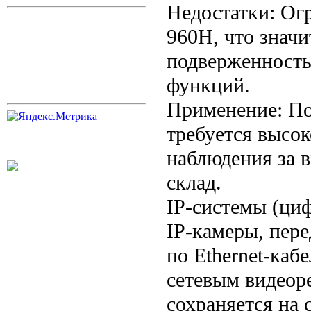
Недостатки: Ог
960H, что знач
подверженность
функций.
Применение: Под
требуется высок
наблюдения за 
склад.
IP-системы (ци
IP-камеры, пер
по Ethernet-каб
сетевым видеор
сохраняется на 