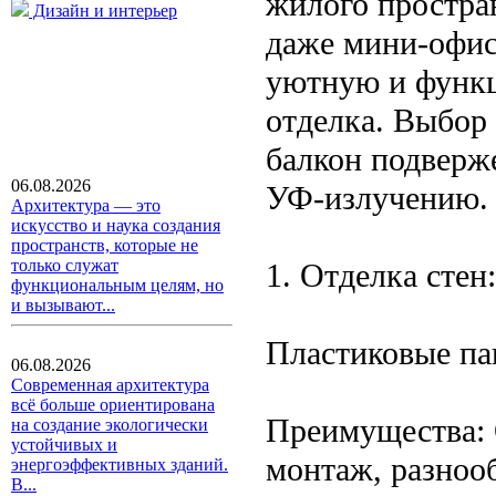
жилого простран
Дизайн и интерьер
даже мини-офис
уютную и функц
отделка. Выбор 
балкон подверж
06.08.2026
УФ-излучению.
Архитектура — это
искусство и наука создания
пространств, которые не
только служат
1. Отделка стен:
функциональным целям, но
и вызывают...
Пластиковые па
06.08.2026
Современная архитектура
всё больше ориентирована
Преимущества: 
на создание экологически
устойчивых и
монтаж, разнооб
энергоэффективных зданий.
В...