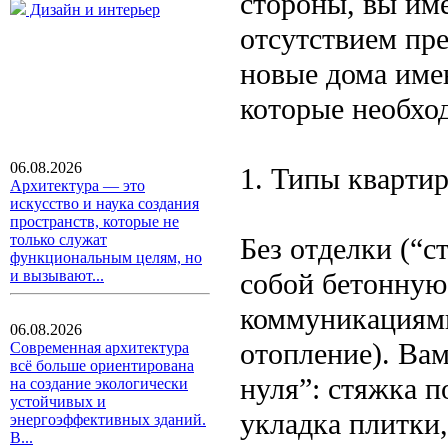
стороны, вы им
Дизайн и интерьер
отсутствием пр
новые дома име
которые необхо
06.08.2026
1. Типы квартир
Архитектура — это
искусство и наука создания
пространств, которые не
только служат
Без отделки (“с
функциональным целям, но
собой бетонную
и вызывают...
коммуникациями 
06.08.2026
отопление). Вам
Современная архитектура
всё больше ориентирована
нуля”: стяжка п
на создание экологически
устойчивых и
укладка плитки,
энергоэффективных зданий.
В...