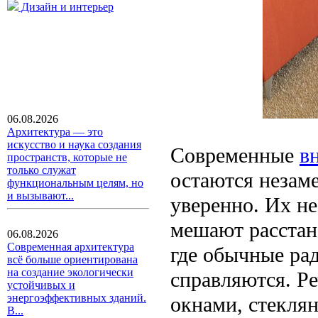
Дизайн и интерьер
06.08.2026
Архитектура — это
искусство и наука создания
Современные
в
пространств, которые не
только служат
остаются незам
функциональным целям, но
и вызывают...
уверенно. Их не
мешают расстан
06.08.2026
Современная архитектура
где обычные ра
всё больше ориентирована
на создание экологически
справляются. Р
устойчивых и
энергоэффективных зданий.
окнами, стекля
В...