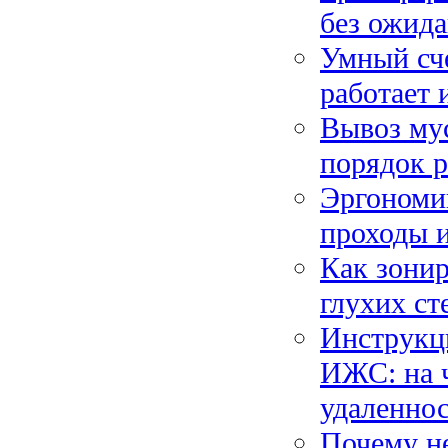
без ожида
Умный сче
работает 
Вывоз мус
порядок р
Эргономик
проходы и
Как зонир
глухих ст
Инструкци
ИЖС: на ч
удаленнос
Почему не