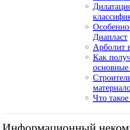
Дилатаци
классифик
Особенно
Диапласт
Арболит в
Как получ
основные 
Строитель
материал
Что такое
Информационный некомме