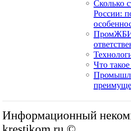
Сколько с
России: п
особенно
ПромЖБИ:
ответстве
Технологи
Что такое
Промышле
преимуще
Информационный некомме
krestikom.ru ©