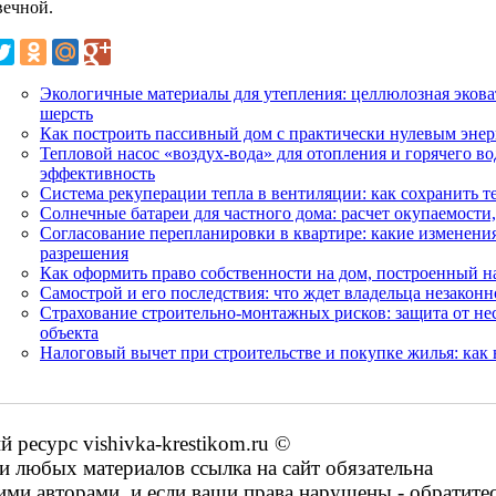
вечной.
Экологичные материалы для утепления: целлюлозная эковат
шерсть
Как построить пассивный дом с практически нулевым эне
Тепловой насос «воздух-вода» для отопления и горячего в
эффективность
Система рекуперации тепла в вентиляции: как сохранить т
Солнечные батареи для частного дома: расчет окупаемости,
Согласование перепланировки в квартире: какие изменени
разрешения
Как оформить право собственности на дом, построенный 
Самострой и его последствия: что ждет владельца незаконн
Страхование строительно-монтажных рисков: защита от не
объекта
Налоговый вычет при строительстве и покупке жилья: как 
ресурс vishivka-krestikom.ru ©
 любых материалов ссылка на сайт обязательна
ими авторами, и если ваши права нарушены - обратите