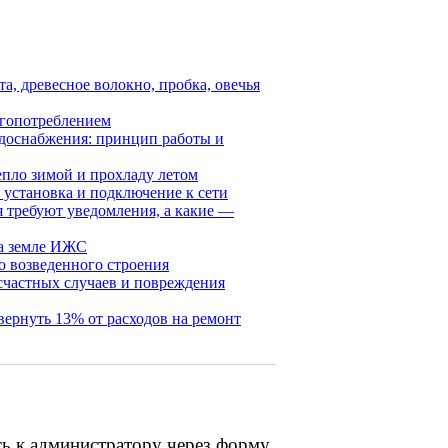
а, древесное волокно, пробка, овечья
ргопотреблением
одоснабжения: принцип работы и
епло зимой и прохладу летом
 установка и подключение к сети
я требуют уведомления, а какие —
на земле ИЖС
о возведенного строения
счастных случаев и повреждения
вернуть 13% от расходов на ремонт
сь к администратору через форму