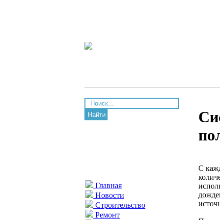
Си
Найти
по
С каж
колич
Главная
испол
дожде
Новости
источ
Строительство
Ремонт