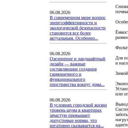
Сниже
почвы
06.08.2026
В современном мире вопрос
Особе
энергоэффективности и
экологической безопасности
Ёмкос
становится все более
размн
актуальным. Особенно...
Фильт
06.08.2026
Для п
Озеленение и ландшафтный
и нас
дизайн — важные
составляющие создания
Зимой 
гармоничного и
функционального
Эконо
пространства вокруг дома...
Устано
или о
06.08.2026
Выво
В условиях городской жизни
Систе
уровень шума в квартирах
забот
зачастую превышает
нагру
допустимые нормы, что
адапт
негативно сказывается на...