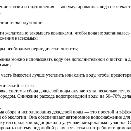
ние эрозии и подтопления — аккумулированная вода не стекает 
.
нности эксплуатации
ти желательно закрывать крышками, чтобы вода не застаивалась 
ожения насекомых;
ры необходимо периодически чистить;
олива можно использовать воду без дополнительной очистки, а 
осами;
часть ёмкостей лучше утеплить или слить воду, чтобы предотвра
мический эффект
вка системы сбора дождевой воды окупается за несколько лет, о
городом. Снижение расхода водопроводной воды на 50–70% дела
д
ма сбора и использования дождевой воды — это простой и эффе
ы об экологии. Она обеспечивает автономное водоснабжение для
зку на городской водопровод и улучшает микроклимат участка.
ировать систему под любой размер участка и потребности домовл