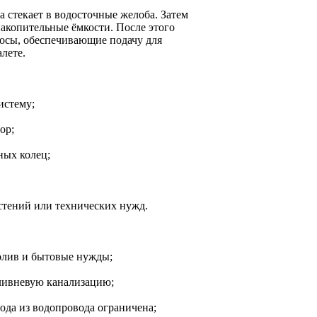
 стекает в водосточные желоба. Затем
накопительные ёмкости. После этого
сосы, обеспечивающие подачу для
лете.
истему;
ор;
ных колец;
стений или технических нужд.
олив и бытовые нужды;
ливневую канализацию;
ода из водопровода ограничена;