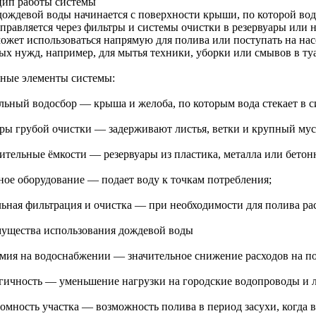
ип работы системы
дождевой воды начинается с поверхности крыши, по которой вода
аправляется через фильтры и системы очистки в резервуары или 
может использоваться напрямую для полива или поступать на на
ых нужд, например, для мытья техники, уборки или смывов в туа
ные элементы системы:
льный водосбор — крыша и желоба, по которым вода стекает в с
ры грубой очистки — задерживают листья, ветки и крупный мус
ительные ёмкости — резервуары из пластика, металла или бетон
ное оборудование — подает воду к точкам потребления;
ьная фильтрация и очистка — при необходимости для полива ра
ущества использования дождевой воды
мия на водоснабжении — значительное снижение расходов на п
гичность — уменьшение нагрузки на городские водопроводы и 
омность участка — возможность полива в период засухи, когда в