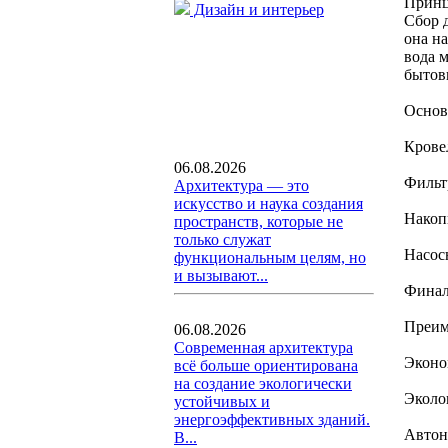
Принц
Дизайн и интерьер
Сбор 
она н
вода 
бытов
Основ
Крове
06.08.2026
Фильт
Архитектура — это
искусство и наука создания
Накоп
пространств, которые не
только служат
Насос
функциональным целям, но
и вызывают...
Финал
Преим
06.08.2026
Современная архитектура
Эконо
всё больше ориентирована
на создание экологически
Эколо
устойчивых и
энергоэффективных зданий.
Автон
В...