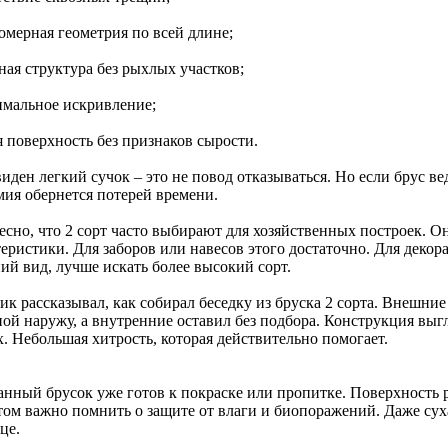
омерная геометрия по всей длине;
ная структура без рыхлых участков;
имальное искривление;
я поверхность без признаков сырости.
иден легкий сучок – это не повод отказываться. Но если брус в
мия обернется потерей времени.
есно, что 2 сорт часто выбирают для хозяйственных построек. О
еристики. Для заборов или навесов этого достаточно. Для декор
ий вид, лучше искать более высокий сорт.
ик рассказывал, как собирал беседку из бруска 2 сорта. Внешни
ой наружу, а внутренние оставил без подбора. Конструкция выгл
. Небольшая хитрость, которая действительно помогает.
анный брусок уже готов к покраске или пропитке. Поверхность р
том важно помнить о защите от влаги и биопоражений. Даже суха
це.