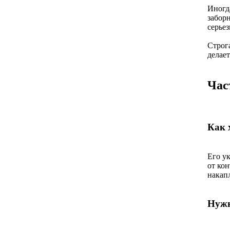
Иногда
забор
серьез
Строг
делае
Час
Как 
Его у
от кон
накапл
Нужн