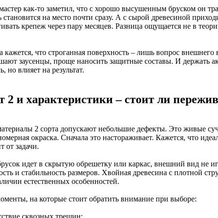
мастер как-то заметил, что с хорошо высушенным бруском он тр
 становится на место почти сразу. А с сырой древесиной приход
ивать крепеж через пару месяцев. Разница ощущается не в теории
 кажется, что строганная поверхность – лишь вопрос внешнего в
шают заусенцы, проще наносить защитные составы. И держать ак
, но влияет на результат.
т 2 и характеристики – стоит ли пережив
атериалы 2 сорта допускают небольшие дефекты. Это живые суч
омерная окраска. Сначала это настораживает. Кажется, что идеа
т от задачи.
брусок идет в скрытую обрешетку или каркас, внешний вид не 
ость и стабильность размеров. Хвойная древесина с плотной стр
аличии естественных особенностей.
моменты, на которые стоит обратить внимание при выборе:
утствие сквозных трещин;