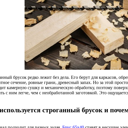
нный брусок редко лежит без дела. Его берут для каркасов, обр
тное сечение, ровные грани, древесный запах. Но за этой прост
дит камерную сушку и механическую обработку, поэтому поверхно
ть с ним легче, чем с необработанной заготовкой. Это ощущаетс
 используется строганный брусок и поче
иал подходит для разных задач.
Брус 65х40
ставят в несущие эле