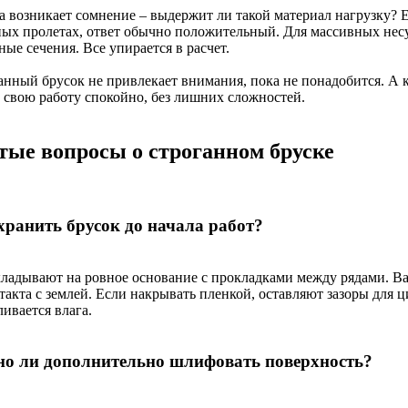
 возникает сомнение – выдержит ли такой материал нагрузку? Ес
ных пролетах, ответ обычно положительный. Для массивных не
ные сечения. Все упирается в расчет.
анный брусок не привлекает внимания, пока не понадобится. А к
т свою работу спокойно, без лишних сложностей.
тые вопросы о строганном бруске
хранить брусок до начала работ?
кладывают на ровное основание с прокладками между рядами. В
такта с землей. Если накрывать пленкой, оставляют зазоры для 
ивается влага.
о ли дополнительно шлифовать поверхность?