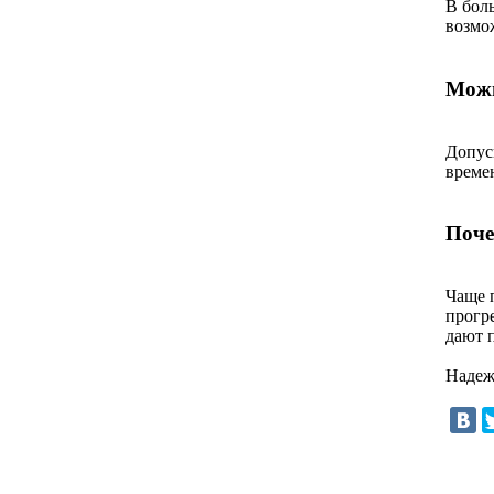
В бол
возмо
Можн
Допуск
време
Поче
Чаще 
прогре
дают 
Надежн