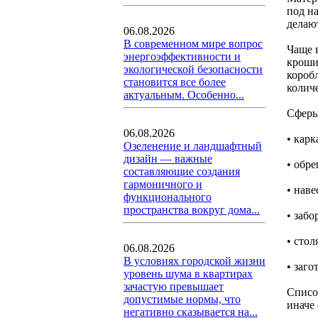
под н
делаю
06.08.2026
В современном мире вопрос
Чаще 
энергоэффективности и
кроши
экологической безопасности
короб
становится все более
количе
актуальным. Особенно...
Сферы
06.08.2026
• кар
Озеленение и ландшафтный
дизайн — важные
• обр
составляющие создания
гармоничного и
• наве
функционального
пространства вокруг дома...
• забо
• стол
06.08.2026
В условиях городской жизни
• заго
уровень шума в квартирах
зачастую превышает
Списо
допустимые нормы, что
иначе
негативно сказывается на...