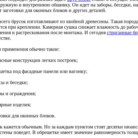
аружную и внутреннюю обшивку. Он идет на заборы, беседки, на
т заготовки для оконных блоков и других деталей.
всего брусок изготавливают из хвойной древесины. Такая порода
тся при креплении. Камерная сушка снижает влажность до рабоч
ления и растрескивания после монтажа. И сегодня
строганные бр
стве.
 применения обычно такие:
касные конструкции легких построек;
ешетка под фасадные панели или вагонку;
сы и беседки;
ры и ограждения;
ярные изделия;
товки для оконных блоков.
к кажется обычным. Но за каждым пунктом стоят десятки нюансо
 стены поведет. В обрешетке имеет значение равномерность толщ