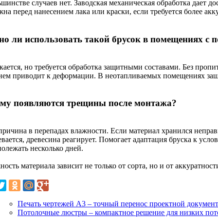
ьшинстве случаев нет. Заводская механическая обработка дает д
жна перед нанесением лака или краски, если требуется более ак
о ли использовать такой брусок в помещениях с
ается, но требуется обработка защитными составами. Без пропит
нем приводит к деформации. В неотапливаемых помещениях защи
му появляются трещины после монтажа?
причина в перепадах влажности. Если материал хранился непра
вается, древесина реагирует. Помогает адаптация бруска к усло
полежать несколько дней.
ость материала зависит не только от сорта, но и от аккуратност
Печать чертежей А3 – точный перенос проектной докумен
Потолочные люстры – компактное решение для низких пот