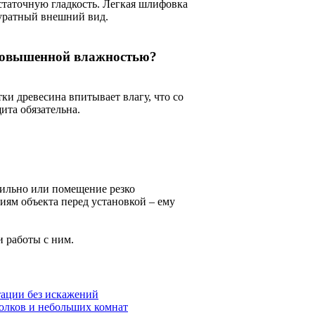
остаточную гладкость. Легкая шлифовка
куратный внешний вид.
 повышенной влажностью?
ки древесина впитывает влагу, что со
та обязательна.
вильно или помещение резко
виям объекта перед установкой – ему
и работы с ним.
тации без искажений
олков и небольших комнат