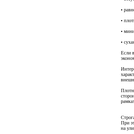
• равн
• плот
• мин
• суха
Если в
эконо
Интер
характ
внешн
Плотн
сторон
рамках
Строг
При э
на ули