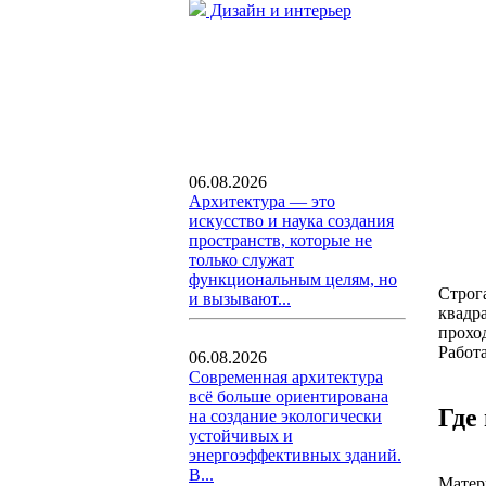
Дизайн и интерьер
06.08.2026
Архитектура — это
искусство и наука создания
пространств, которые не
только служат
функциональным целям, но
Строга
и вызывают...
квадра
прохо
Работа
06.08.2026
Современная архитектура
всё больше ориентирована
Где
на создание экологически
устойчивых и
энергоэффективных зданий.
В...
Матер