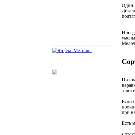
Один 
Деталь
подтяг
Иногда
умень
Мелочь
Сор
Пилом
неравн
зависи
Если 
прочн
при н
Есть 
• отс