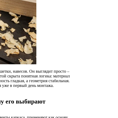
ешетки, навесов. Он выглядит просто –
отой скрыта понятная логика: материал
сть гладкая, а геометрия стабильная.
я уже в первый день монтажа.
му его выбирают
менты каркаса, применяют как основу