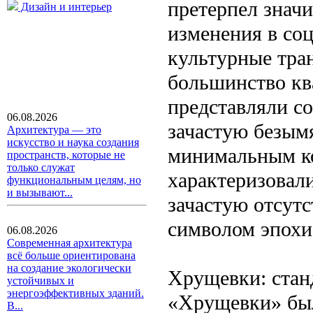
претерпел знач
Дизайн и интерьер
изменения в соц
культурные тра
большинство кв
представляли с
06.08.2026
зачастую безым
Архитектура — это
искусство и наука создания
минимальным к
пространств, которые не
только служат
характеризовал
функциональным целям, но
и вызывают...
зачастую отсутс
символом эпохи 
06.08.2026
Современная архитектура
всё больше ориентирована
на создание экологически
Хрущевки: стан
устойчивых и
энергоэффективных зданий.
«Хрущевки» был
В...