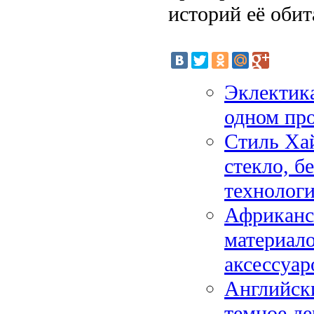
историй её обит
Эклектика
одном про
Стиль Ха
стекло, б
технолог
Африканс
материало
аксессуар
Английски
темное де