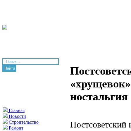
Постсоветс
Найти
«хрущевок»
ностальгия
Главная
Новости
Постсоветский 
Строительство
Ремонт