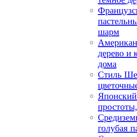
Французс
пастельны
шарм
Американс
дерево и 
дома
Стиль Ше
цветочны
Японский
простоты,
Средиземн
голубая п