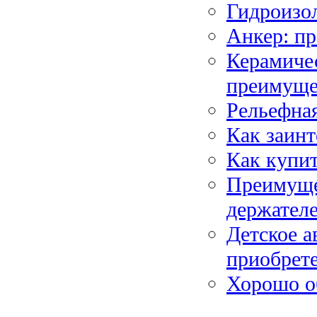
Гидроизо
Анкер: пр
Керамичес
преимуще
Рельефна
Как заинт
Как купит
Преимуще
держател
Детское а
приобрете
Хорошо об