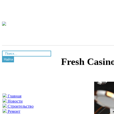
Fresh Casin
Найти
Главная
Новости
Строительство
Ремонт