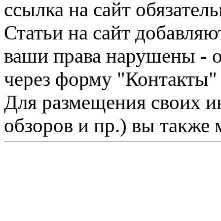
ссылка на сайт обязатель
Статьи на сайт добавляю
ваши права нарушены - 
через форму "Контакты"
Для размещения своих ин
обзоров и пр.) вы также