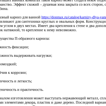
ольших ванных комнатах такой карниз может создать некое подо
анство. Эффект схожий – душевая зона закрыта со всех сторон, о
бина.
азный карниз для ванной
https://donmax.ru/catalog/karnizy-dlya-va
авливают для сантехники круглых и овальных форм. Конструкци
м углом в двух местах. Имеет два крепления к стене и два допо
ок натяжной, то крепление к нему невозможно.
ущества П-образного карниза:
ежность фиксации;
можность выдерживать нагрузки;
ромоздкий;
йчив к коррозии;
тичность и легкость;
иеничность и практичность.
иалом изготовления может выступать нержавеющий металл, спл
ми элементами декора, пластик и даже дерево. Последний вариан