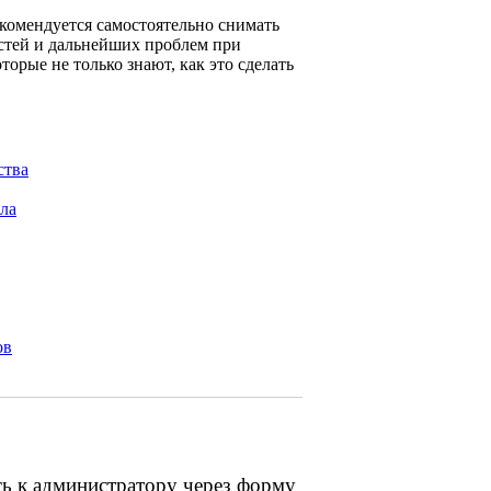
екомендуется самостоятельно снимать
стей и дальнейших проблем при
орые не только знают, как это сделать
ства
ла
ов
сь к администратору через форму