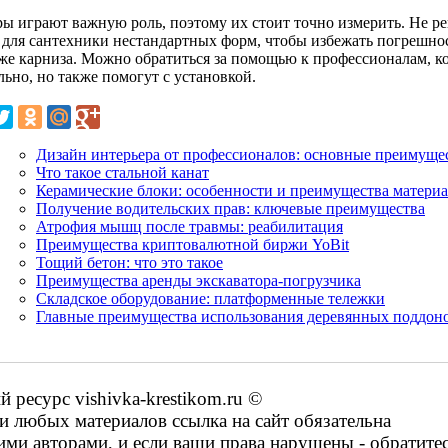
ры играют важную роль, поэтому их стоит точно измерить. Не р
 для сантехники нестандартных форм, чтобы избежать погрешно
же карниза. Можно обратиться за помощью к профессионалам, кот
ьно, но также помогут с установкой.
Дизайн интерьера от профессионалов: основные преимуще
Что такое стальной канат
Керамические блоки: особенности и преимущества материа
Получение водительских прав: ключевые преимущества
Атрофия мышц после травмы: реабилитация
Преимущества криптовалютной биржи YoBit
Тощий бетон: что это такое
Преимущества аренды экскаватора-погрузчика
Складское оборудование: платформенные тележки
Главные преимущества использования деревянных поддон
ресурс vishivka-krestikom.ru ©
 любых материалов ссылка на сайт обязательна
ими авторами, и если ваши права нарушены - обратите