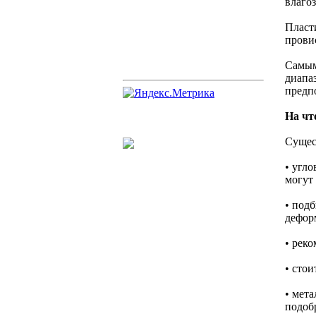
влаго
Пласт
провис
Самым
диапа
предп
На чт
Сущес
• угл
могут
• под
дефор
• рек
• стои
• мет
подоб