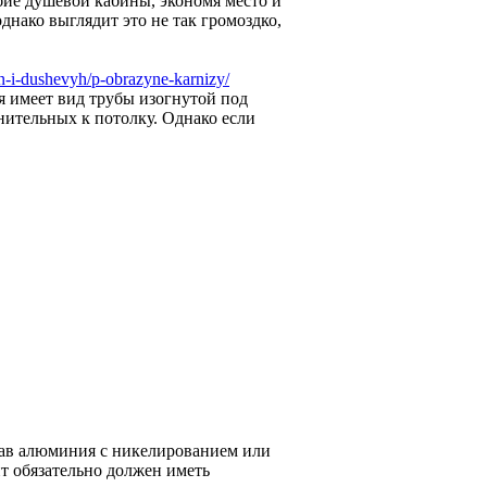
бие душевой кабины, экономя место и
днако выглядит это не так громоздко,
nn-i-dushevyh/p-obrazyne-karnizy/
я имеет вид трубы изогнутой под
лнительных к потолку. Однако если
ав алюминия с никелированием или
т обязательно должен иметь