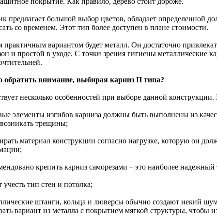
защитное покрытие. Как правило, дерево стоит дороже.
ик предлагает большой выбор цветов, обладает определенной до
ать со временем. Этот тип более доступен в плане стоимости.
 практичным вариантом будет металл. Он достаточно привлека
зон и простой в уходе. С точки зрения гигиены металлические к
очтительней.
о обратить внимание, выбирая карниз П типа?
твует несколько особенностей при выборе данной конструкции
овые элементы изгибов карниза должны быть выполнены из качес
 возникать трещины;
бирать материал конструкции согласно нагрузке, которую он дол
мации;
омендовано крепить карниз саморезами – это наиболее надежный 
т учесть тип стен и потолка;
аллические штанги, кольца и люверсы обычно создают некий шум
рать вариант из металла с покрытием мягкой структуры, чтобы из