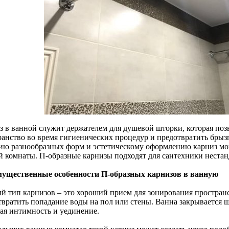
з в ванной служит держателем для душевой шторки, которая поз
ранство во время гигиенических процедур и предотвратить брыз
ию разнообразных форм и эстетическому оформлению карниз мо
й комнаты. П-образные карнизы подходят для сантехники неста
ущественные особенности П-образных карнизов в ванную
й тип карнизов – это хороший прием для зонирования пространс
твратить попадание воды на пол или стены. Ванна закрывается ш
вая интимность и уединение.