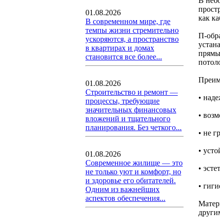
В неб
простр
01.08.2026
как ка
В современном мире, где
темпы жизни стремительно
П-обр
ускоряются, а пространство
устан
в квартирах и домах
прямы
становится все более...
потол
Преим
01.08.2026
Строительство и ремонт —
• над
процессы, требующие
значительных финансовых
• воз
вложений и тщательного
планирования. Без четкого...
• не г
• усто
01.08.2026
Современное жилище — это
• эсте
не только уют и комфорт, но
и здоровье его обитателей.
• гиг
Одним из важнейших
аспектов обеспечения...
Матер
други