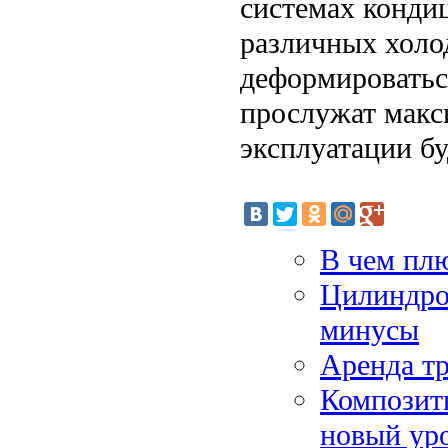
системах конди
различных холод
деформироваться
прослужат макс
эксплуатации б
В чем пл
Цилиндро
минусы
Аренда тр
Композитн
новый уро