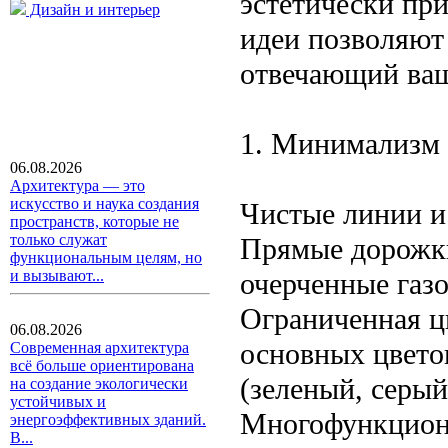
эстетически пр
Дизайн и интерьер
идеи позволяют 
отвечающий ваш
1. Минимализм 
06.08.2026
Архитектура — это
искусство и наука создания
Чистые линии и
пространств, которые не
только служат
Прямые дорожки
функциональным целям, но
очерченные газ
и вызывают...
Ограниченная ц
06.08.2026
основных цвето
Современная архитектура
всё больше ориентирована
(зеленый, серый
на создание экологически
устойчивых и
Многофункциона
энергоэффективных зданий.
В...