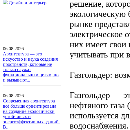
решение, которо
Дизайн и интерьер
экологическую 
рынке представл
электрическое о
них имеет свои 
06.08.2026
учитывать при 
Архитектура — это
искусство и наука создания
пространств, которые не
только служат
Газгольдер: во
функциональным целям, но
и вызывают...
Газгольдер — э
06.08.2026
Современная архитектура
нефтяного газа 
всё больше ориентирована
на создание экологически
используется дл
устойчивых и
энергоэффективных зданий.
водоснабжения. 
В...