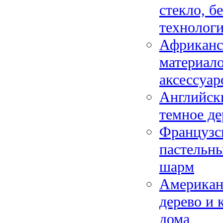
стекло, б
технолог
Африканс
материало
аксессуар
Английски
темное де
Французс
пастельны
шарм
Американс
дерево и 
дома